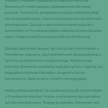
Ponadto, Provident, podobnie jak większość instytucji
⁢finansowych, może zażądać zabezpieczenia ‌dla swojej⁤
pożyczki.​ Oznacza to, że będziesz musiał przedstawić⁣ jakąś
formę zabezpieczenia,⁣ na przykład⁤ zastaw⁢ ⁤na nieruchomości
lub poręczenie. Decyzja w sprawie przyznania​ pożyczki z
komornikiem w Providencie będzie zależała ‌od indywidualnej
oceny Twojej‍ sytuacji⁢ finansowej i zdolności kredytowej.
Dlatego, jeśli chcesz ubiegać⁣ się o pożyczkę z komornikiem w⁤
Providencie, zalecamy, ⁣abyś⁢ skontaktował​ się bezpośrednio⁤ z‌‌
tą ⁢firmą i​ przedstawił im ​swoją sytuację. Wyjaśnij swoje
potrzeby finansowe, przedstaw swój ⁣plan⁣ ⁢spłaty i zapytaj, ‍czy
mają jakieś możliwości dla osób⁣ z długami w biurze
komorniczym. Bądź ⁣szczery ⁤i otwarty na ‌negocjacje.
Należy jednak pamiętać, że uzyskanie pożyczki z komornikiem
w Providencie może być trudne, a⁢ ostateczna ‍decyzja zależy⁣
od indywidualnej oceny Twojego przypadku. Ważne jest, aby