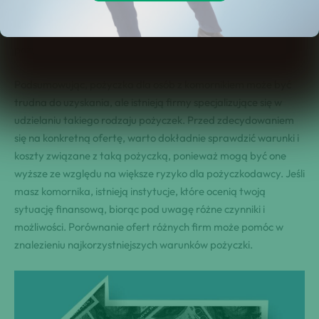
większe ryzyko dla ​pożyczkodawcy.⁢ ‌Porównanie ofert⁣ różnych
firm może pomóc⁣ w znalezieniu⁣ najkorzystniejszych ​warunków
⁤pożyczki.
Podsumowując, ⁢pożyczka dla osób z komornikiem może być
⁢trudna do uzyskania, ale istnieją firmy⁢ specjalizujące się w
udzielaniu⁤ takiego rodzaju pożyczek.⁢ Przed zdecydowaniem
się na ⁣konkretną ofertę, warto dokładnie sprawdzić warunki i
koszty związane z taką‌ pożyczką, ponieważ‍ mogą być⁣ one
wyższe ze względu⁢ na większe ryzyko dla‌ pożyczkodawcy.⁢ ⁤Jeśli
masz komornika, istnieją instytucje, które ocenią twoją
sytuację finansową, biorąc pod uwagę różne czynniki i
możliwości.⁢ Porównanie⁣ ofert różnych firm może pomóc w
znalezieniu najkorzystniejszych warunków pożyczki.