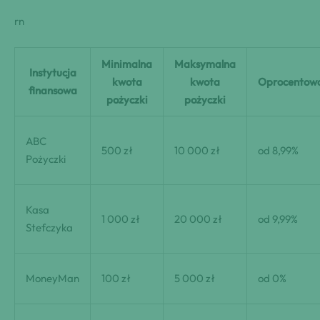
rn
Minimalna
Maksymalna
Instytucja
kwota
kwota
Oprocentow
finansowa
pożyczki
pożyczki
ABC
500 zł
10 000 zł
od 8,99%
Pożyczki
Kasa
1 000 zł
20 000 zł
od 9,99%
Stefczyka
MoneyMan
100 zł
5 000 zł
od 0%