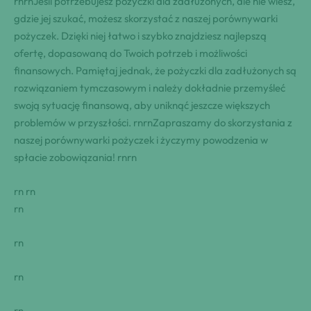
rnrnJeśli potrzebujesz pożyczki dla zadłużonych, ale nie wiesz,
gdzie jej szukać, możesz skorzystać z naszej porównywarki
pożyczek. Dzięki niej łatwo i szybko znajdziesz najlepszą
ofertę, dopasowaną do Twoich potrzeb i możliwości
finansowych. Pamiętaj jednak, że pożyczki dla zadłużonych są
rozwiązaniem tymczasowym i należy dokładnie przemyśleć
swoją sytuację finansową, aby uniknąć jeszcze większych
problemów w przyszłości. rnrnZapraszamy do skorzystania z
naszej porównywarki pożyczek i życzymy powodzenia w
spłacie zobowiązania! rnrn
rn rn
rn
rn
rn
rn