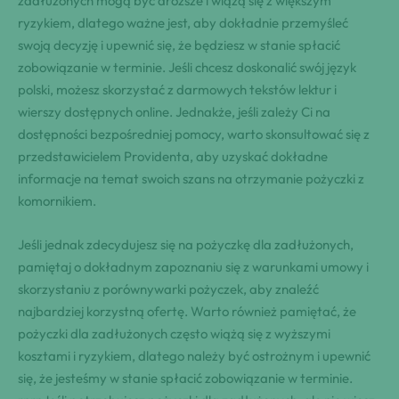
zadłużonych mogą być droższe i wiążą się z większym
ryzykiem, dlatego ważne jest, aby dokładnie przemyśleć
swoją decyzję i upewnić się, że będziesz w stanie spłacić
zobowiązanie w terminie. Jeśli chcesz doskonalić swój język
polski, możesz skorzystać z darmowych tekstów lektur i
wierszy dostępnych online. Jednakże, jeśli zależy Ci na
dostępności bezpośredniej pomocy, warto skonsultować się z
przedstawicielem Providenta, aby uzyskać dokładne
informacje na temat swoich szans na otrzymanie pożyczki z
komornikiem.
Jeśli jednak zdecydujesz się na pożyczkę dla zadłużonych,
pamiętaj o dokładnym zapoznaniu się z warunkami umowy i
skorzystaniu z porównywarki pożyczek, aby znaleźć
najbardziej korzystną ofertę. Warto również pamiętać, że
pożyczki dla zadłużonych często wiążą się z wyższymi
kosztami i ryzykiem, dlatego należy być ostrożnym i upewnić
się, że jesteśmy w stanie spłacić zobowiązanie w terminie.