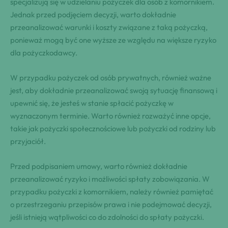
specjalizują się w udzielaniu pożyczek dla osób z komornikiem.⁢
Jednak przed podjęciem decyzji, warto dokładnie
przeanalizować warunki i koszty związane z taką pożyczką,
ponieważ mogą być one wyższe ze względu na większe ryzyko
dla pożyczkodawcy.
W ‌przypadku pożyczek ‍od osób prywatnych, również‌ ważne
jest, aby ‍dokładnie przeanalizować swoją sytuację finansową i
upewnić się, że jesteś w stanie spłacić pożyczkę w
⁤wyznaczonym terminie. Warto również rozważyć inne opcje,
takie ‍jak pożyczki społecznościowe ⁢lub pożyczki od rodziny lub
przyjaciół.
Przed podpisaniem⁤ umowy, warto również dokładnie
przeanalizować⁤ ryzyko i możliwości spłaty⁣ zobowiązania. W‌
przypadku pożyczki⁣ z komornikiem, należy również pamiętać
o przestrzeganiu przepisów prawa i nie podejmować⁤ decyzji,
jeśli ‍istnieją wątpliwości co do zdolności do spłaty pożyczki.