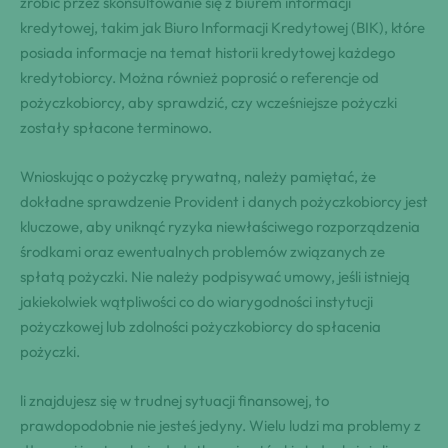
zrobić przez skonsultowanie się z biurem​ informacji
⁤kredytowej, takim ⁢jak Biuro Informacji ‍Kredytowej (BIK), ‍które
posiada ‌informacje na temat historii kredytowej ‍każdego
kredytobiorcy. Można ⁢również poprosić o⁤ referencje od
pożyczkobiorcy, aby sprawdzić, czy wcześniejsze ​pożyczki
zostały‌ spłacone terminowo.
Wnioskując o ⁤pożyczkę prywatną, należy ‌pamiętać, że
dokładne sprawdzenie Provident i danych pożyczkobiorcy jest
kluczowe, aby ⁢uniknąć ryzyka niewłaściwego rozporządzenia
środkami oraz ewentualnych problemów ⁤związanych ze
spłatą pożyczki. Nie należy podpisywać umowy, jeśli istnieją
jakiekolwiek wątpliwości ‌co do⁤ wiarygodności⁤ instytucji
pożyczkowej lub zdolności​ pożyczkobiorcy do spłacenia
pożyczki.
li znajdujesz się‍ ⁤w trudnej⁢ sytuacji⁢ finansowej, to
‍prawdopodobnie nie⁤ jesteś jedyny. Wielu ludzi ma problemy ⁢z⁢