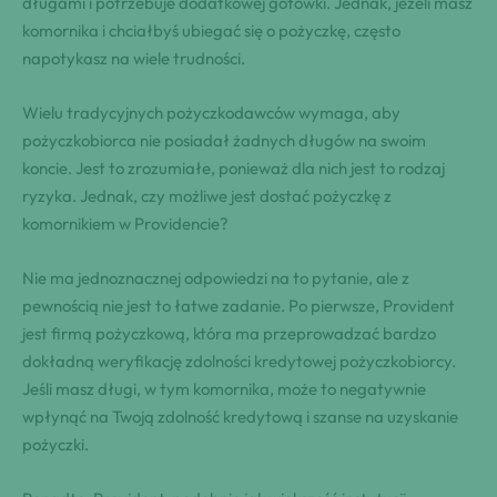
długami i potrzebuje dodatkowej gotówki. ⁤Jednak, jeżeli masz
komornika ⁣i⁢ chciałbyś‌‍ ubiegać się o ‍pożyczkę, często
napotykasz na ⁣wiele‍ trudności.
Wielu‍ ⁢tradycyjnych pożyczkodawców wymaga, aby
pożyczkobiorca nie posiadał żadnych długów na‍ swoim
koncie. Jest ⁢to​ zrozumiałe, ponieważ dla⁣ ​nich jest to ⁣rodzaj
ryzyka. Jednak,‍ czy możliwe⁣ jest dostać pożyczkę z
komornikiem w Providencie?
Nie ‍ma jednoznacznej odpowiedzi na to⁢ pytanie, ale z
‍pewnością​ nie jest to łatwe zadanie. Po⁣ pierwsze, Provident
jest⁣ firmą ​pożyczkową, która ma przeprowadzać bardzo
dokładną weryfikację zdolności ‍kredytowej pożyczkobiorcy.⁤
Jeśli⁢ masz długi, w ‍⁤tym komornika, może⁣ to negatywnie
wpłynąć ⁢na Twoją ‌zdolność kredytową ‌i szanse‌ na ‍uzyskanie
pożyczki.