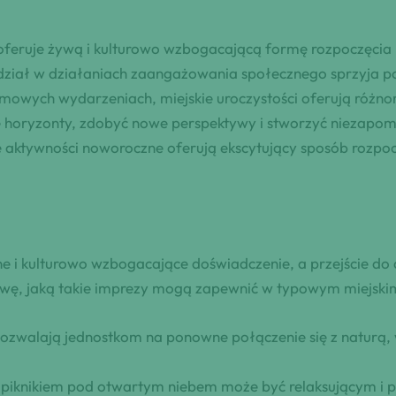
oferuje żywą i kulturowo wzbogacającą formę rozpoczęcia
 Udział w działaniach zaangażowania społecznego sprzyja po
rmowych wydarzeniach, miejskie uroczystości oferują różn
horyzonty, zdobyć nowe perspektywy i stworzyć niezapomni
e aktywności noworoczne oferują ekscytujący sposób rozpo
ne i kulturowo wzbogacające doświadczenie, a przejście do 
wę, jaką takie imprezy mogą zapewnić w typowym miejskim
ozwalają jednostkom na ponowne połączenie się z naturą,
ę piknikiem pod otwartym niebem może być relaksującym i 