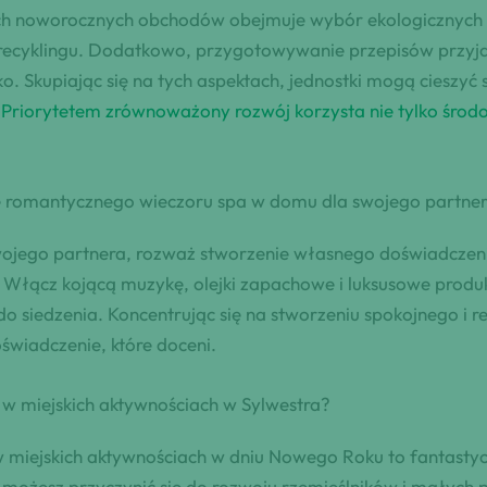
 noworocznych obchodów obejmuje wybór ekologicznych dek
recyklingu. Dodatkowo, przygotowywanie przepisów przyja
o. Skupiając się na tych aspektach, jednostki mogą ciesz
.
Priorytetem zrównoważony rozwój korzysta nie tylko środ
ie romantycznego wieczoru spa w domu dla swojego partne
ojego partnera, rozważ stworzenie własnego doświadczen
 Włącz kojącą muzykę, olejki zapachowe i luksusowe produk
a do siedzenia. Koncentrując się na stworzeniu spokojnego 
świadczenie, które doceni.
 w miejskich aktywnościach w Sylwestra?
w miejskich aktywnościach w dniu Nowego Roku to fantastyc
możesz przyczynić się do rozwoju rzemieślników i małych pr