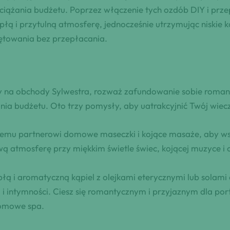
iążania budżetu. Poprzez włączenie tych ozdób DIY i prze
ą i przytulną atmosferę, jednocześnie utrzymując niskie kos
ętowania bez przepłacania.
by na obchody Sylwestra, rozważ zafundowanie sobie roma
nia budżetu. Oto trzy pomysły, aby uatrakcyjnić Twój wiec
emu partnerowi domowe maseczki i kojące masaże, aby wsp
ą atmosferę przy miękkim świetle świec, kojącej muzyce i
płą i aromatyczną kąpiel z olejkami eterycznymi lub solami
 i intymności. Ciesz się romantycznym i przyjaznym dla por
omowe spa.