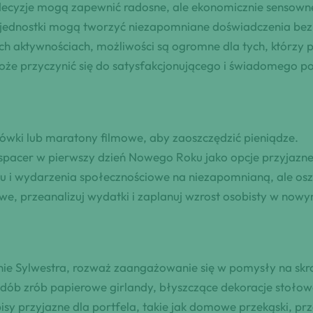
 decyzje mogą zapewnić radosne, ale ekonomicznie sensowne
 jednostki mogą tworzyć niezapomniane doświadczenia bez 
h aktywnościach, możliwości są ogromne dla tych, którzy po
oże przyczynić się do satysfakcjonującego i świadomego p
ówki lub maratony filmowe, aby zaoszczędzić pieniądze.
acer w pierwszy dzień Nowego Roku jako opcje przyjazne 
 i wydarzenia społecznościowe na niezapomnianą, ale osz
we, przeanalizuj wydatki i zaplanuj wzrost osobisty w nowy
ie Sylwestra, rozważ zaangażowanie się w pomysły na skr
zdób zrób papierowe girlandy, błyszczące dekoracje stołowe
 przyjazne dla portfela, takie jak domowe przekąski, prz