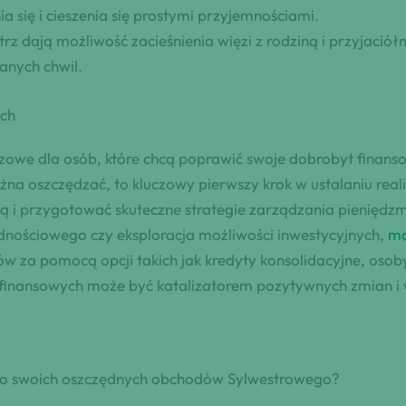
a się i cieszenia się prostymi przyjemnościami.
z dają możliwość zacieśnienia więzi z rodziną i przyjaciółm
anych chwil.
ych
uczowe dla osób, które chcą poprawić swoje dobrobyt finan
żna oszczędzać, to kluczowy pierwszy krok w ustalaniu real
wą i przygotować skuteczne strategie zarządzania pieniędz
ędnościowego czy eksploracja możliwości inwestycyjnych,
mo
ów za pomocą opcji takich jak kredyty konsolidacyjne, osob
ów finansowych może być katalizatorem pozytywnych zmian 
o swoich oszczędnych obchodów Sylwestrowego?