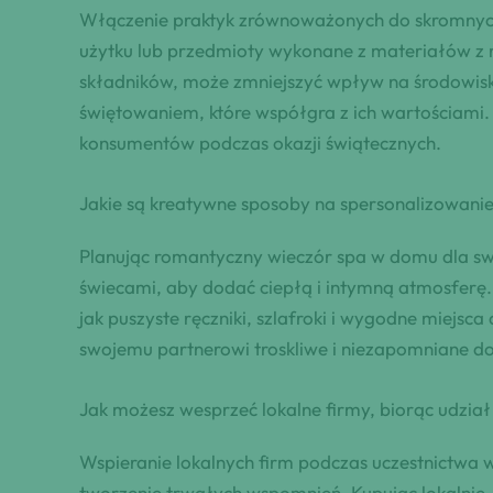
Włączenie praktyk zrównoważonych do skromnych
użytku lub przedmioty wykonane z materiałów z 
składników, może zmniejszyć wpływ na środowisk
świętowaniem, które współgra z ich wartościami
konsumentów podczas okazji świątecznych.
Jakie są kreatywne sposoby na spersonalizowan
Planując romantyczny wieczór spa w domu dla sw
świecami, aby dodać ciepłą i intymną atmosferę.
jak puszyste ręczniki, szlafroki i wygodne miejsc
swojemu partnerowi troskliwe i niezapomniane do
Jak możesz wesprzeć lokalne firmy, biorąc udział
Wspieranie lokalnych firm podczas uczestnictwa 
tworzenie trwałych wspomnień. Kupując lokalnie, 