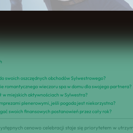
Spis Treści
h
do swoich oszczędnych obchodów Sylwestrowego?
nie romantycznego wieczoru spa w domu dla swojego partnera?
ał w miejskich aktywnościach w Sylwestra?
imprezami plenerowymi, jeśli pogoda jest niekorzystna?
gać swoich finansowych postanowień przez cały rok?
ystępnych cenowo celebracji staje się priorytetem w utrzym