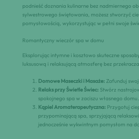
podnieść doznania kulinarne bez nadmiernego obc
sylwestrowego świętowania, możesz stworzyć ciepł
pomysłowością, wykorzystując w pełni swoje świ
Romantyczny wieczór spa w domu
Eksplorując intymne i kosztowo skuteczne sposo
luksusową i relaksującą atmosferę bez przekracza
Domowe Maseczki i Masaże:
Zafunduj swoj
Relaks przy Świetle Świec:
Stwórz nastrojow
spokojnego spa w zaciszu własnego domu.
Kąpiel Aromaterapeutyczna:
Przygotuj cie
przypominającą spa, sprzyjającą relaksowi
jednocześnie wykwintnym pomysłom na d