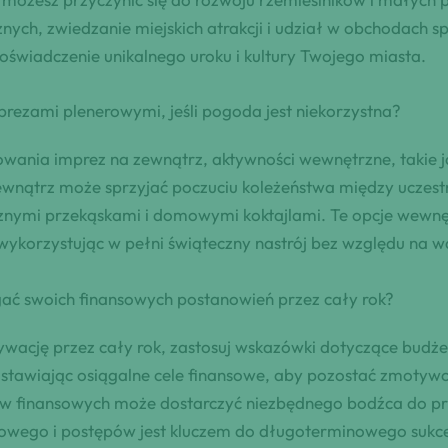
ych, zwiedzanie miejskich atrakcji i udział w obchodach s
oświadczenie unikalnego uroku i kultury Twojego miasta.
mprezami plenerowymi, jeśli pogoda jest niekorzystna?
wania imprez na zewnątrz, aktywności wewnętrzne, takie j
ewnątrz może sprzyjać poczuciu koleżeństwa między uczes
nymi przekąskami i domowymi koktajlami. Te opcje wewnę
ykorzystując w pełni świąteczny nastrój bez względu na 
ać swoich finansowych postanowień przez cały rok?
wację przez cały rok, zastosuj wskazówki dotyczące budże
, ustawiając osiągalne cele finansowe, aby pozostać zmoty
ów finansowych może dostarczyć niezbędnego bodźca do pr
owego i postępów jest kluczem do długoterminowego sukce