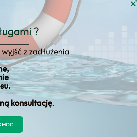
gi
Blog
Kontakt
KONSULTACJA
ługami ?
 wyjść z zadłużenia
a? Oto 5 bliskich porad
ne,
nie
esu.
ną konsultację
.
POMOC