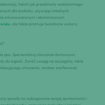
oracji, takich jak przedmioty wielokrotnego
znych dla budżetu, używając lokalnych
yć się zrównoważonym i ekonomicznym
owisku
, ale także promuje świadome wybory
ra?
ia spa. Spersonalizuj otoczenie domowymi
ty do kąpieli. Zwróć uwagę na szczegóły, takie
i relaksującego otoczenia, możesz zaoferować
zny sposób na wzbogacenie swojej społeczności i
zedsiębiorstw, sprzyjając rozkwitowi lokalnej