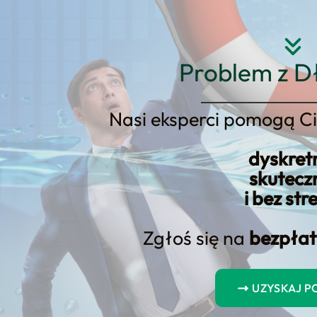
Strona główna
O nas
Usłu
Problem z D
Nasi eksperci pomogą Ci
estra, aby nie zniszczyć portfel
dyskret
finansowych
skutecz
i bez str
Zgłoś się na
bezpłat
UZYSKAJ 