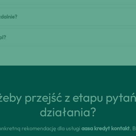
zdalnie?
pl?
eby przejść z etapu pyta
działania?
 konkretną rekomendację dla usługi
aasa kredyt kontakt
. 