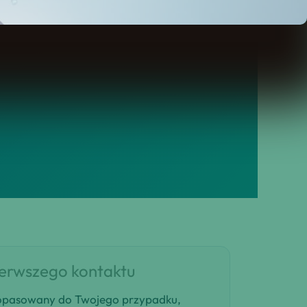
dację i plan decyzji, który
ierwszego kontaktu
 dopasowany do Twojego przypadku,