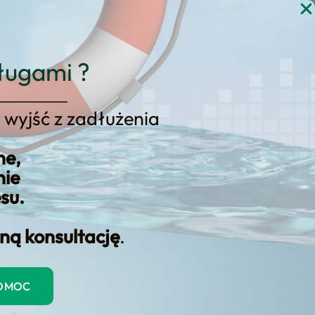
gi
Blog
Kontakt
KONSULTACJA
ługami ?
 wyjść z zadłużenia
ne,
nie
esu.
ną konsultację
.
e ogólników. Na tej
cie do kontaktu z
POMOC