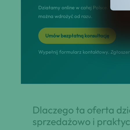
Działamy online w całej Polsce. Skupiamy 
można wdrożyć od razu.
Umów bezpłatną konsultację
Wypełnij formularz kontaktowy. Zgłoszeni
Dlaczego ta oferta dz
sprzedażowo i praktyc