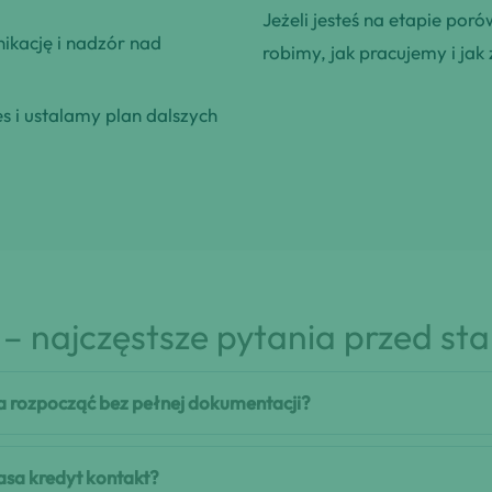
Jeżeli jesteś na etapie poró
kację i nadzór nad
robimy, jak pracujemy i jak 
 i ustalamy plan dalszych
– najczęstsze pytania przed st
a rozpocząć bez pełnej dokumentacji?
aasa kredyt kontakt?