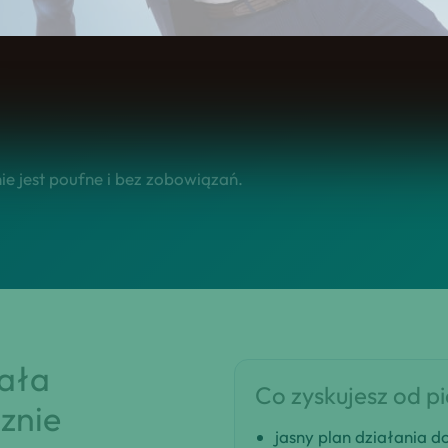
się na tym, żebyś w krótkim czasie dostał klarowną rekomen
e jest poufne i bez zobowiązań.
iała
Co zyskujesz od p
znie
jasny plan działania