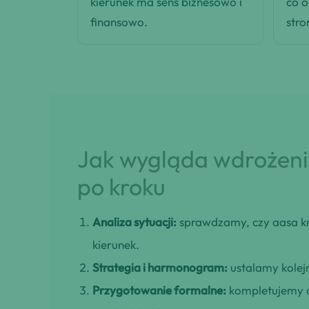
kierunek ma sens biznesowo i
co 
finansowo.
stro
Jak wygląda wdrożenie
po kroku
Analiza sytuacji:
sprawdzamy, czy aasa kre
kierunek.
Strategia i harmonogram:
ustalamy kolejn
Przygotowanie formalne:
kompletujemy d