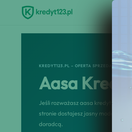
Przejdź
do
treści
KREDYT123.PL – OFERTA SPRZEDAŻOWA
Aasa Kredyt
Jeśli rozważasz aasa kredyt kontakt
stronie dostajesz jasny model współp
doradcą.