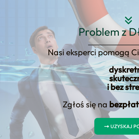
Strona główna
O nas
Usłu
Problem z D
Nasi eksperci pomogą Ci
dyskret
skutecz
 Kontakt
i bez str
Zgłoś się na
bezpłat
, potrzebujesz konkretnej oferty sprzedażowej, a ni
racy, realne scenariusze działania i szybkie przejś
UZYSKAJ 