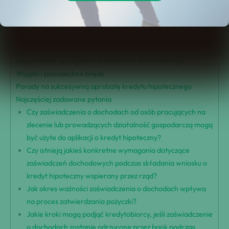
Znaczenie zaświadczenia o dochodach w kredycie
hipotecznym
Uzyskiwanie i ważność zaświadczenia o dochodach
Proces weryfikacji i składania dokumentów
Wypełnianie szczegółów świadectwa dochodowego
Wyjątki i powszechne błędy
Porady na sukcesywną aprobatę kredytu hipotecznego
Najczęściej zadawane pytania
Czy zaświadczenia o dochodach od osób pracujących na
zlecenie lub prowadzących działalność gospodarczą mogą
być użyte do aplikacji o kredyt hipoteczny?
Czy istnieją jakieś konkretne wymagania dotyczące
zaświadczeń dochodowych podczas składania wniosku o
kredyt hipoteczny wspierany przez rząd?
Jak okres ważności zaświadczenia o dochodach wpływa
na proces zatwierdzania pożyczki?
Jakie kroki mogą podjąć kredytobiorcy, jeśli zaświadczenie
o dochodach zostanie odrzucone przez bank podczas