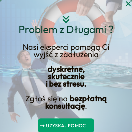
Przejdź
do
treści
Problem z Długami ?
Nasi eksperci pomogą Ci
Zaświadczenie o
wyjść z zadłużenia
dochodach niezbędne do
dyskretne,
zatwierdzenia pożyczki
skutecznie
hipotecznej
i bez stresu.
Zgłoś się na
bezpłatną
konsultację
.
Spis Treści
UZYSKAJ POMOC
Wnioski kluczowe