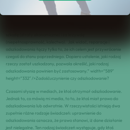
ubiegać się o
obie formy
odszkodowa
nia: za
szkodę (straty ekonomiczne) i za krzywdę
(niepełnosprawność, kalectwo). Jak widać, reparacje i
odszkodowania łączy tylko to, że ich celem jest przywrócenie
czegoś do stanu poprzedniego. Dopiero ustalenie, jaki rodzaj
rzeczy został uszkodzony, pozwala określić, jaki rodzaj
odszkodowania powinien być zastosowany.” width=”589″
height=”332″ />Zadośćuczynienie czy odszkodowanie?
Czasami słyszę w mediach, że ktoś otrzymał odszkodowanie.
Jednak to, co mówią mi media, to to, że ktoś miał prawo do
odszkodowania lub odwrotnie. W rzeczywistości istnieją dwa
zupełnie różne rodzaje świadczeń: uprawnienie do
odszkodowania oznacza, że prawo stanowi, iż dane działanie
jest nielegalne. Ten rodzaj świadczeń występuje, gdy ktoś