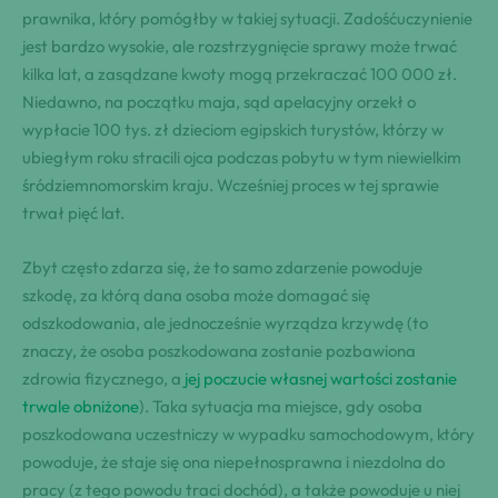
prawnika, który pomógłby w takiej sytuacji. Zadośćuczynienie
jest bardzo wysokie, ale rozstrzygnięcie sprawy może trwać
kilka lat, a zasądzane kwoty mogą przekraczać 100 000 zł.
Niedawno, na początku maja, sąd apelacyjny orzekł o
wypłacie 100 tys. zł dzieciom egipskich turystów, którzy w
ubiegłym roku stracili ojca podczas pobytu w tym niewielkim
śródziemnomorskim kraju. Wcześniej proces w tej sprawie
trwał pięć lat.
Zbyt często zdarza się, że to samo zdarzenie powoduje
szkodę, za którą dana osoba może domagać się
odszkodowania, ale jednocześnie wyrządza krzywdę (to
znaczy, że osoba poszkodowana zostanie pozbawiona
zdrowia fizycznego, a
jej poczucie własnej wartości zostanie
trwale obniżone
). Taka sytuacja ma miejsce, gdy osoba
poszkodowana uczestniczy w wypadku samochodowym, który
powoduje, że staje się ona niepełnosprawna i niezdolna do
pracy (z tego powodu traci dochód), a także powoduje u niej