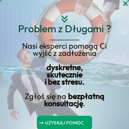
Przejdź
do
treści
Problem z Długami ?
Nasi eksperci pomogą Ci
wyjść z zadłużenia
Zadośćuczynienie czy
dyskretne,
odszkodowanie?
skutecznie
i bez stresu.
Zgłoś się na
bezpłatną
konsultację
.
sytuacji
będzie on
UZYSKAJ POMOC
mógł