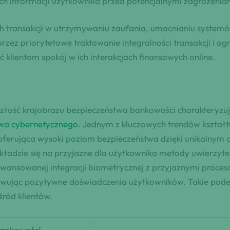
ych informacji użytkownika przed potencjalnymi zagrożenia
ch transakcji w utrzymywaniu zaufania, umacnianiu system
rzez priorytetowe traktowanie integralności transakcji i 
klientom spokój w ich interakcjach finansowych online.
szłość krajobrazu bezpieczeństwa bankowości charakteryzu
twa cybernetycznego
. Jednym z kluczowych trendów kształ
 oferująca wysoki poziom bezpieczeństwa dzięki unikalnym 
kładzie się na przyjazne dla użytkownika metody uwierzyte
nsowanej integracji biometrycznej z przyjaznymi procesam
ując pozytywne doświadczenia użytkowników. Takie podejśc
śród klientów.