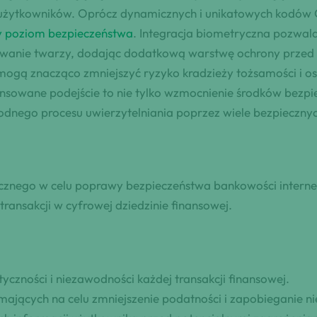
i użytkowników. Oprócz dynamicznych i unikatowych kodów O
y poziom bezpieczeństwa
. Integracja biometryczna pozwala
znawanie twarzy, dodając dodatkową warstwę ochrony prze
ogą znacząco zmniejszyć ryzyko kradzieży tożsamości i os
nsowane podejście to nie tylko wzmocnienie środków bezp
dnego procesu uwierzytelniania poprzez wiele bezpieczny
cznego w celu poprawy bezpieczeństwa bankowości interneto
ransakcji w cyfrowej dziedzinie finansowej.
yczności i niezawodności każdej transakcji finansowej.
mających na celu zmniejszenie podatności i zapobieganie