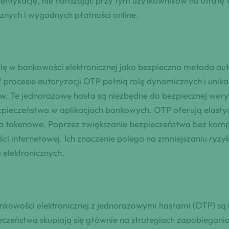
ntykację, nie narażając przy tym użytkowników na utratę
znych i wygodnych płatności online.
 w bankowości elektronicznej jako bezpieczna metoda auto
 procesie autoryzacji OTP pełnią rolę dynamicznych i unikal
w. Te jednorazowe hasła są niezbędne do bezpiecznej weryfi
bezpieczeństwa w aplikacjach bankowych. OTP oferują elast
nia tokenowe. Poprzez zwiększanie bezpieczeństwa bez ko
i internetowej. Ich znaczenie polega na zmniejszaniu ryz
 elektronicznych.
nkowości elektronicznej z jednorazowymi hasłami (OTP) s
pieczeństwa skupiają się głównie na strategiach zapobiegani