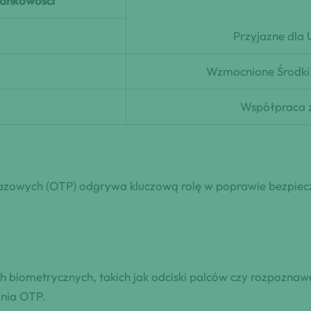
bankowości
Przyjazne dla 
Wzmocnione Środki
a
Współpraca z
azowych (OTP) odgrywa kluczową rolę w poprawie bezpiecz
 biometrycznych, takich jak odciski palców czy rozpozna
ania OTP.