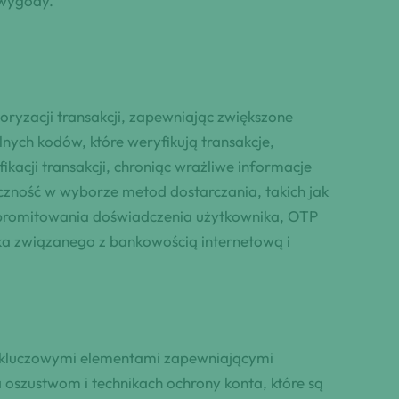
 wygody.
ryzacji transakcji, zapewniając zwiększone
nych kodów, które weryfikują transakcje,
kacji transakcji, chroniąc wrażliwe informacje
yczność w wyborze metod dostarczania, takich jak
mpromitowania doświadczenia użytkownika, OTP
yka związanego z bankowością internetową i
ą kluczowymi elementami zapewniającymi
a oszustwom i technikach ochrony konta, które są