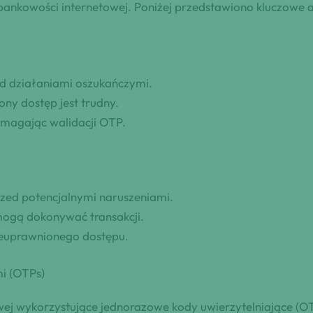
 bankowości internetowej. Poniżej przedstawiono kluczowe
ed działaniami oszukańczymi.
ny dostęp jest trudny.
ymagając walidacji OTP.
zed potencjalnymi naruszeniami.
mogą dokonywać transakcji.
ieuprawnionego dostępu.
i (OTPs)
wej wykorzystujące jednorazowe kody uwierzytelniające (