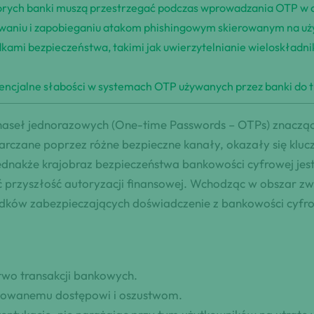
 których banki muszą przestrzegać podczas wprowadzania OTP w
waniu i zapobieganiu atakom phishingowym skierowanym na uż
kami bezpieczeństwa, takimi jak uwierzytelnianie wieloskładn
tencjalne słabości w systemach OTP używanych przez banki do t
haseł jednorazowych (One-time Passwords – OTPs) znaczą
tarczane poprzez różne bezpieczne kanały, okazały się kl
dnakże krajobraz bezpieczeństwa bankowości cyfrowej jest c
ć przyszłość autoryzacji finansowej. Wchodząc w obszar z
odków zabezpieczających doświadczenie z bankowości cyfro
two transakcji bankowych.
zowanemu dostępowi i oszustwom.