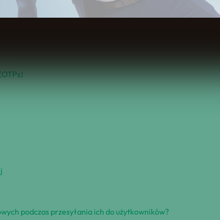
Spis Treści
 (OTPs)
j
owych podczas przesyłania ich do użytkowników?