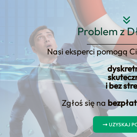
Strona główna
O nas
Usłu
Problem z D
Nasi eksperci pomogą Ci
dyskret
pieczeństwo: Jednorazowe has
skutecz
i bez str
Zgłoś się na
bezpłat
UZYSKAJ 