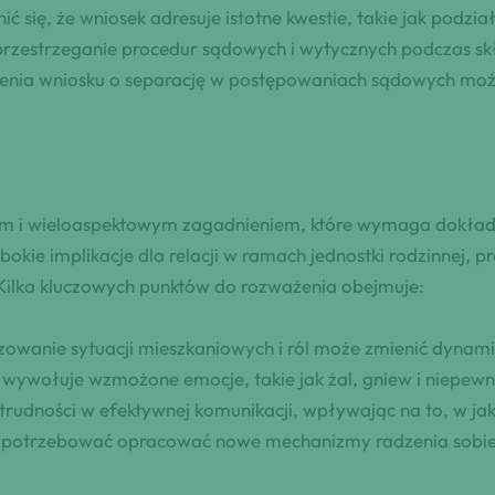
ię, że wniosek adresuje istotne kwestie, takie jak podział
przestrzeganie procedur sądowych i wytycznych podczas skł
czenia wniosku o separację w postępowaniach sądowych mo
ym i wieloaspektowym zagadnieniem, które wymaga dokładn
kie implikacje dla relacji w ramach jednostki rodzinnej,
Kilka kluczowych punktów do rozważenia obejmuje:
zowanie sytuacji mieszkaniowych i ról może zmienić dynam
o wywołuje wzmożone emocje, takie jak żal, gniew i niepewn
 trudności w efektywnej komunikacji, wpływając na to, w ja
potrzebować opracować nowe mechanizmy radzenia sobie 