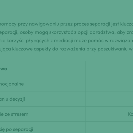
omocy przy nawigowaniu przez proces separacji jest kluczo
aracji, osoby mogą skorzystać z opcji doradztwa, aby zro
e korzyści płynących z mediacji może pomóc w rozwiązani
ująca kluczowe aspekty do rozważenia przy poszukiwaniu ws
twa
mocjonalne
iu decyzji
e ze stresem
Ko
ę po separacji