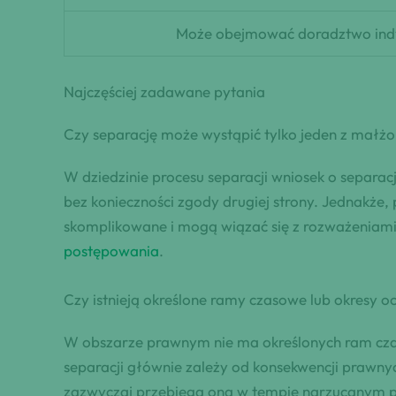
Może obejmować doradztwo indy
Najczęściej zadawane pytania
Czy separację może wystąpić tylko jeden z mał
W dziedzinie procesu separacji wniosek o separac
bez konieczności zgody drugiej strony. Jednakże
skomplikowane i mogą wiązać się z rozważeniami 
postępowania
.
Czy istnieją określone ramy czasowe lub okresy o
W obszarze prawnym nie ma określonych ram czas
separacji głównie zależy od konsekwencji prawny
zazwyczaj przebiega ona w tempie narzucanym 