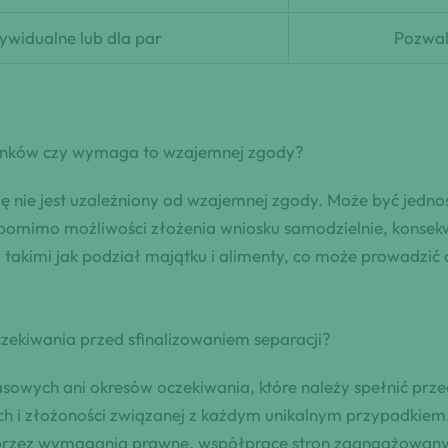
widualne lub dla par
Pozwal
żonków czy wymaga to wzajemnej zgody?
ję nie jest uzależniony od wzajemnej zgody. Może być jedn
, pomimo możliwości złożenia wniosku samodzielnie, konse
takimi jak podział majątku i alimenty, co może prowadzić
czekiwania przed sfinalizowaniem separacji?
owych ani okresów oczekiwania, które należy spełnić prze
ch i złożoności związanej z każdym unikalnym przypadkiem.
przez wymagania prawne, współpracę stron zaangażowanyc