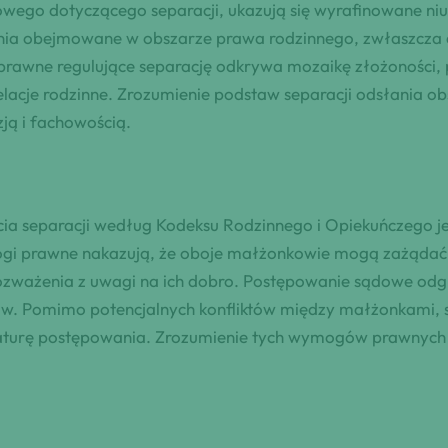
wego dotyczącego separacji, ukazują się wyrafinowane niua
ia obejmowane w obszarze prawa rodzinnego, zwłaszcza d
my prawne regulujące separację odkrywa mozaikę złożonośc
elacje rodzinne. Zrozumienie podstaw separacji odsłania ob
zją i fachowością.
a separacji według Kodeksu Rodzinnego i Opiekuńczego je
i prawne nakazują, że oboje małżonkowie mogą zażądać sep
zważenia z uwagi na ich dobro. Postępowanie sądowe odgry
ów. Pomimo potencjalnych konfliktów między małżonkami, s
 naturę postępowania. Zrozumienie tych wymogów prawnych 