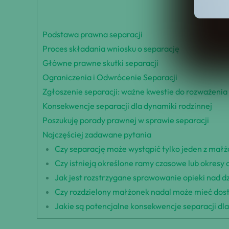
Spis Tre
Podstawa prawna separacji
Proces składania wniosku o separację
Główne prawne skutki separacji
Ograniczenia i Odwrócenie Separacji
Zgłoszenie separacji: ważne kwestie do rozważenia
Konsekwencje separacji dla dynamiki rodzinnej
Poszukuję porady prawnej w sprawie separacji
Najczęściej zadawane pytania
Czy separację może wystąpić tylko jeden z ma
Czy istnieją określone ramy czasowe lub okresy
Jak jest rozstrzygane sprawowanie opieki nad dz
Czy rozdzielony małżonek nadal może mieć dos
Jakie są potencjalne konsekwencje separacji d