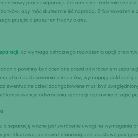
pleksowy proces separacji. Zrozumienie i radzenie sobie
ałżonków, aby móc skutecznie iść naprzód. Zrównoważeni
ego przejścia przez ten trudny okres.
eparacji
, co wymaga ostrożnego rozważenia opcji prawnych 
jednania powinny być ocenione przed odwróceniem separacj
ł majątku i dostosowania alimentów, wymagają dokładnej o
z ewentualne dzieci zaangażowane musi być uwzględnion
ć konsekwencje odwrócenia separacji i sprawnie przejść pr
ia
u o separację ważne jest zwrócenie uwagi na wymagania p
w jest kluczowe, ponieważ stanowią one podstawę postęp