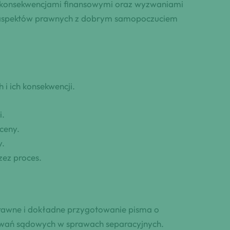
 z konsekwencjami finansowymi oraz wyzwaniami
e aspektów prawnych z dobrym samopoczuciem
i ich konsekwencji.
i.
ceny.
y.
zez proces.
rawne i dokładne przygotowanie pisma o
owań sądowych w sprawach separacyjnych.