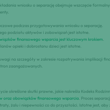
składania wniosku o separację obejmuje wszczęcie formal
enty.
luczowe podczas przygotowywania wniosku o separację.
ego podziału aktywów i zobowiązań jest istotne.
owiązków finansowego wsparcia jest kluczowym krokiem
.
lanów opieki i dobrostanu dzieci jest istotne.
agi na szczegóły w zakresie rozpatrywania implikacji fina
h stron zaangażowanych.
e określone skutki prawne, jakie nakreśla Kodeks Rodzinny
w oraz obowiązków finansowego wsparcia
. Proces separa
raty, żalu i niepewności co do przyszłości. Istotne jest, a