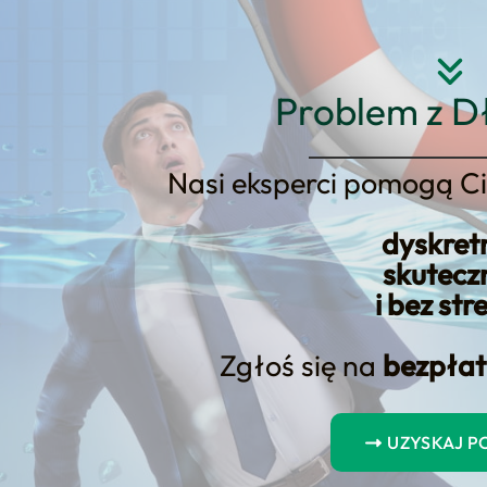
Strona główna
O nas
Usłu
Problem z D
Nasi eksperci pomogą Ci
dyskret
ki prawne: Proces separacji u
skutecz
i bez str
Zgłoś się na
bezpłat
UZYSKAJ 