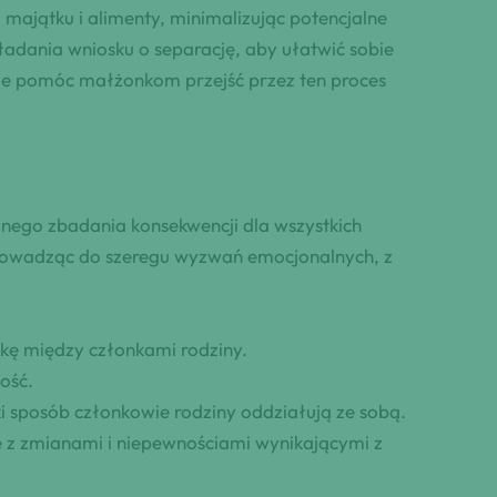
 majątku i alimenty, minimalizując potencjalne
adania wniosku o separację, aby ułatwić sobie
że pomóc małżonkom przejść przez ten proces
ego zbadania konsekwencji dla wszystkich
 prowadząc do szeregu wyzwań emocjonalnych, z
ikę między członkami rodziny.
ość.
ki sposób członkowie rodziny oddziałują ze sobą.
z zmianami i niepewnościami wynikającymi z