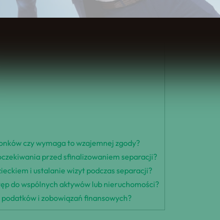
ści
łżonków czy wymaga to wzajemnej zgody?
 oczekiwania przed sfinalizowaniem separacji?
ieckiem i ustalanie wizyt podczas separacji?
tęp do wspólnych aktywów lub nieruchomości?
la podatków i zobowiązań finansowych?