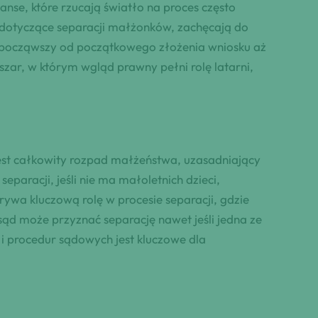
nse, które rzucają światło na proces często
otyczące separacji małżonków, zachęcają do
i, począwszy od początkowego złożenia wniosku aż
szar, w którym wgląd prawny pełni rolę latarni,
st całkowity rozpad małżeństwa, uzasadniający
aracji, jeśli nie ma małoletnich dzieci,
wa kluczową rolę w procesie separacji, gdzie
ąd może przyznać separację nawet jeśli jedna ze
i procedur sądowych jest kluczowe dla