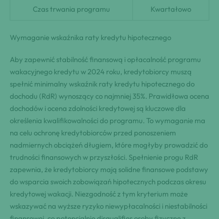
Czas trwania programu
Kwartałowo
Wymaganie wskaźnika raty kredytu hipotecznego
Aby zapewnić stabilność finansową i opłacalność programu
wakacyjnego kredytu w 2024 roku, kredytobiorcy muszą
spełnić minimalny wskaźnik raty kredytu hipotecznego do
dochodu (RdR) wynoszący co najmniej 35%. Prawidłowa ocena
dochodów i ocena zdolności kredytowej są kluczowe dla
określenia kwalifikowalności do programu. To wymaganie ma
na celu ochronę kredytobiorców przed ponoszeniem
nadmiernych obciążeń długiem, które mogłyby prowadzić do
trudności finansowych w przyszłości. Spełnienie progu RdR
zapewnia, że kredytobiorcy mają solidne finansowe podstawy
do wsparcia swoich zobowiązań hipotecznych podczas okresu
kredytowej wakacji. Niezgodność z tym kryterium może
wskazywać na wyższe ryzyko niewypłacalności i niestabilności
finansowej, co potencjalnie disqualifies osoby fizyczne z