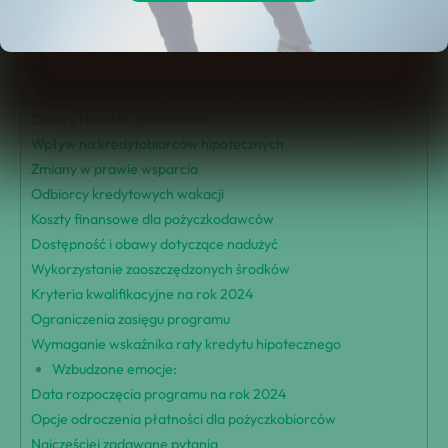
Przegląd świąt kredytowych
Cel urlopu kredytowego
Poprzednie doświadczenia z kredytowymi wakacjami
Doświadczenia z Poprzednich Urlopów Kredytowych:
Obawy i kwestie podniesione
Wpływ na kredytobiorców hipotecznych
Zmiany w prawie wsparcia
Odbiorcy kredytowych wakacji
Koszty finansowe dla pożyczkodawców
Dostępność i obawy dotyczące nadużyć
Wykorzystanie zaoszczędzonych środków
Kryteria kwalifikacyjne na rok 2024
Ograniczenia zasięgu programu
Wymaganie wskaźnika raty kredytu hipotecznego
Wzbudzone emocje:
Data rozpoczęcia programu na rok 2024
Opcje odroczenia płatności dla pożyczkobiorców
Najczęściej zadawane pytania