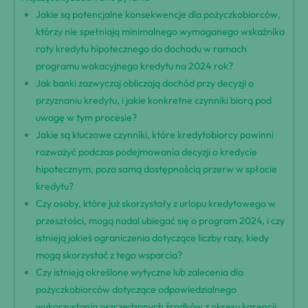
Jakie są potencjalne konsekwencje dla pożyczkobiorców,
którzy nie spełniają minimalnego wymaganego wskaźnika
raty kredytu hipotecznego do dochodu w ramach
programu wakacyjnego kredytu na 2024 rok?
Jak banki zazwyczaj obliczają dochód przy decyzji o
przyznaniu kredytu, i jakie konkretne czynniki biorą pod
uwagę w tym procesie?
Jakie są kluczowe czynniki, które kredytobiorcy powinni
rozważyć podczas podejmowania decyzji o kredycie
hipotecznym, poza samą dostępnością przerw w spłacie
kredytu?
Czy osoby, które już skorzystały z urlopu kredytowego w
przeszłości, mogą nadal ubiegać się o program 2024, i czy
istnieją jakieś ograniczenia dotyczące liczby razy, kiedy
mogą skorzystać z tego wsparcia?
Czy istnieją określone wytyczne lub zalecenia dla
pożyczkobiorców dotyczące odpowiedzialnego
wykorzystania oszczędzonych środków z okresu karencji