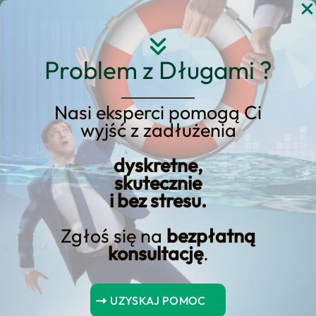
Przejdź
do
treści
Problem z Długami ?
Nasi eksperci pomogą Ci
wyjść z zadłużenia
Święta kredytowe w
2024 roku – Będą, ale nie
dyskretne,
skutecznie
dla każdego
i bez stresu.
Zgłoś się na
bezpłatną
konsultację
.
Spis Treści
UZYSKAJ POMOC
Podsumowanie kluczowych punktów