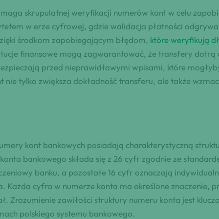
aga skrupulatnej weryfikacji numerów kont w celu zapobie
ytetem w erze cyfrowej, gdzie walidacja płatności odgrywa
 dzięki środkom zapobiegającym błędom,
które weryfikują 
tytucje finansowe mogą zagwarantować, że transfery dotrą
pieczają przed nieprawidłowymi wpisami, które mogłyby 
nt nie tylko zwiększa dokładność transferu, ale także wzm
numery kont bankowych posiadają charakterystyczną strukt
r konta bankowego składa się z 26 cyfr zgodnie ze standar
liczeniowy banku, a pozostałe 16 cyfr oznaczają indywidual
. Każda cyfra w numerze konta ma określone znaczenie, przy
iał. Zrozumienie zawiłości struktury numeru konta jest klu
ramach polskiego systemu bankowego.