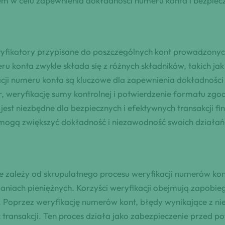
em w celu zapewnienia dokładności numeru konta i bezpiecz
yfikatory przypisane do poszczególnych kont prowadzonych 
eru konta zwykle składa się z różnych składników, takich ja
dacji numeru konta są kluczowe dla zapewnienia dokładności
 weryfikację sumy kontrolnej i potwierdzenie formatu zgod
jest niezbędne dla bezpiecznych i efektywnych transakcji f
by mogą zwiększyć dokładność i niezawodność swoich działa
e zależy od skrupulatnego procesu weryfikacji numerów kon
łaniach pieniężnych. Korzyści weryfikacji obejmują zapobie
a. Poprzez weryfikację numerów kont, błędy wynikające z
transakcji. Ten proces działa jako zabezpieczenie przed p