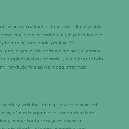
tów numerów kont jest kluczowe dla płynności
 zapewnieniu bezpieczeństwa międzynarodowych
my kontrolnej oraz maksymalnie 30
aju, przy czym każde państwo ma swoje własne
a bezpieczeństwo transakcji, ale także ułatwia
nt
, instytucje finansowe mogą utrzymać
ocedury walidacji różnią się w zależności od
ą się z 26 cyfr zgodnie ze standardem NRB.
odowy numer konta zazwyczaj zawiera
tyczące składu i długości numerów kont.