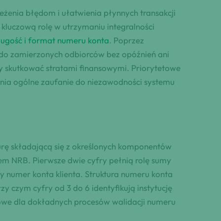
żenia błędom i ułatwienia płynnych transakcji
 kluczową rolę w utrzymaniu integralności
długość i format numeru konta
. Poprzez
 do zamierzonych odbiorców bez opóźnień ani
skutkować stratami finansowymi. Priorytetowe
acnia ogólne zaufanie do niezawodności systemu
urę składającą się z określonych komponentów
dem NRB. Pierwsze dwie cyfry pełnią rolę sumy
ny numer konta klienta. Struktura numeru konta
 czym cyfry od 3 do 6 identyfikują instytucję
czowe dla dokładnych procesów walidacji numeru