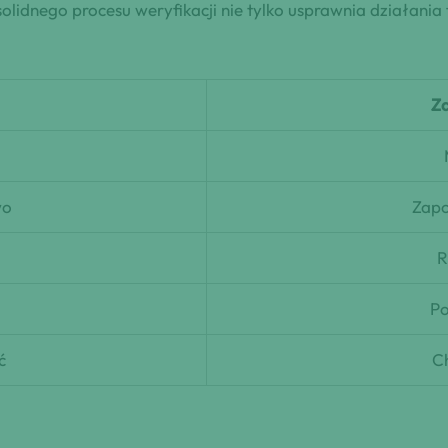
lidnego procesu weryfikacji nie tylko usprawnia działania 
Z
wo
Zapo
R
Po
ć
C