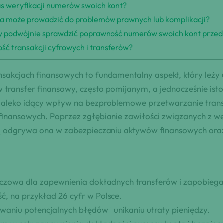
zas weryfikacji numerów swoich kont?
 może prowadzić do problemów prawnych lub komplikacji?
aby podwójnie sprawdzić poprawność numerów swoich kont prze
ć transakcji cyfrowych i transferów?
akcjach finansowych to fundamentalny aspekt, który leży 
ransfer finansowy, często pomijanym, a jednocześnie isto
aleko idący wpływ na bezproblemowe przetwarzanie transa
nansowych. Poprzez zgłębianie zawiłości związanych z wer
aką odgrywa ona w zabezpieczaniu aktywów finansowych ora
luczowa dla zapewnienia dokładnych transferów i zapobie
, na przykład 26 cyfr w Polsce.
aniu potencjalnych błędów i unikaniu utraty pieniędzy.