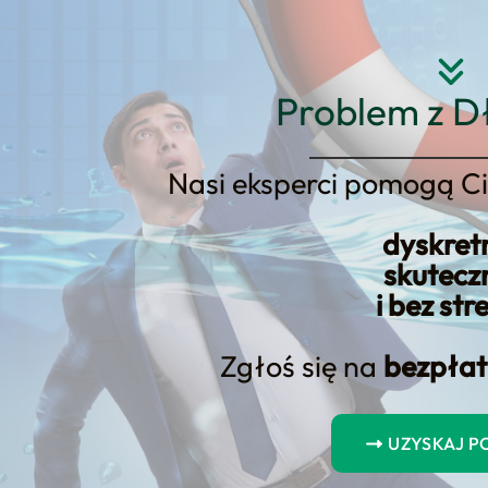
Strona główna
O nas
Usłu
Problem z D
Nasi eksperci pomogą Ci
dyskret
cja Długości Numeru Konta: Ist
skutecz
i bez str
Zgłoś się na
bezpłat
UZYSKAJ 