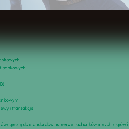
Spis Treści
bankowych
nt bankowych
B)
bankowym
wy i transakcje
równuje się do standardów numerów rachunków innych krajów?