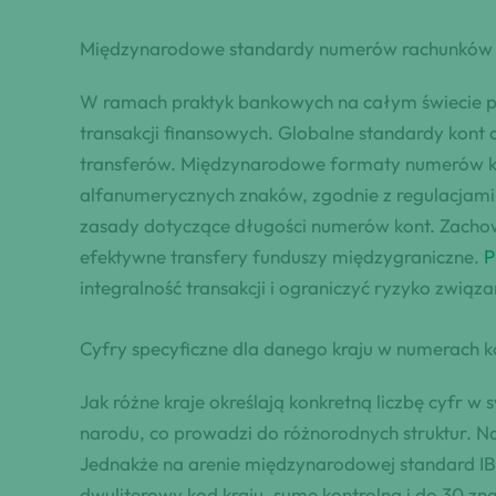
Międzynarodowe standardy numerów rachunków
W ramach praktyk bankowych na całym świecie p
transakcji finansowych. Globalne standardy kon
transferów. Międzynarodowe formaty numerów kon
alfanumerycznych znaków, zgodnie z regulacjami 
zasady dotyczące długości numerów kont. Zachowa
efektywne transfery funduszy międzygraniczne.
P
integralność transakcji i ograniczyć ryzyko zwią
Cyfry specyficzne dla danego kraju w numerach 
Jak różne kraje określają konkretną liczbę cyfr 
narodu, co prowadzi do różnorodnych struktur. N
Jednakże na arenie międzynarodowej standard I
dwuliterowy kod kraju, sumę kontrolną i do 30 z