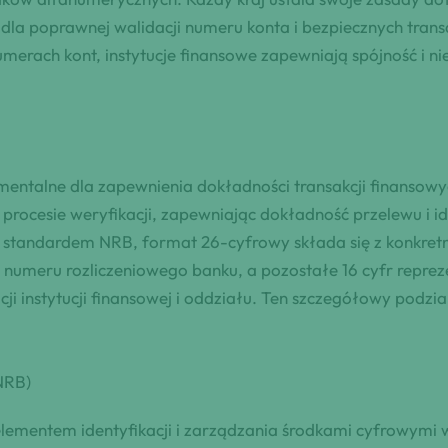
dla poprawnej walidacji numeru konta i bezpiecznych trans
numerach kont, instytucje finansowe zapewniają spójność i 
entalne dla zapewnienia dokładności transakcji finansowych
procesie weryfikacji, zapewniając dokładność przelewu i i
tandardem NRB, format 26-cyfrowy składa się z konkretny
fr numeru rozliczeniowego banku, a pozostałe 16 cyfr repre
cji instytucji finansowej i oddziału. Ten szczegółowy pod
NRB)
lementem identyfikacji i zarządzania środkami cyfrowymi 