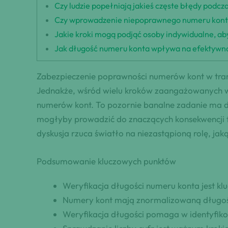
Czy ludzie popełniają jakieś częste błędy podc
Czy wprowadzenie niepoprawnego numeru konta
Jakie kroki mogą podjąć osoby indywidualne, 
Jak długość numeru konta wpływa na efektywnoś
Zabezpieczenie poprawności numerów kont w trans
Jednakże, wśród wielu kroków zaangażowanych w t
numerów kont. To pozornie banalne zadanie ma d
mogłyby prowadzić do znaczących konsekwencji fi
dyskusja rzuca światło na niezastąpioną rolę, j
Podsumowanie kluczowych punktów
Weryfikacja długości numeru konta jest k
Numery kont mają znormalizowaną długość
Weryfikacja długości pomaga w identyfikow