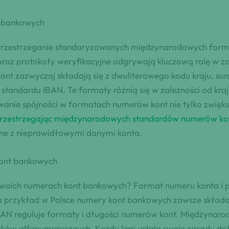
 bankowych
rzestrzeganie standaryzowanych międzynarodowych forma
t oraz protokoły weryfikacyjne odgrywają kluczową rolę w
t zazwyczaj składają się z dwuliterowego kodu kraju, su
standardu IBAN. Te formaty różnią się w zależności od kr
nie spójności w formatach numerów kont nie tylko zwiększ
rzestrzegając międzynarodowych standardów numerów ko
zane z nieprawidłowymi danymi konta.
kont bankowych
w swoich numerach kont bankowych? Format numeru konta i pr
a przykład w Polsce numery kont bankowych zawsze składaj
BAN reguluje formaty i długości numerów kont. Międzynar
naków alfanumerycznych. Każdy kraj ustala swoje zasady do