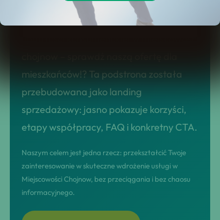
Szukasz rozwiązania typu usługi
upadłości konsumenckiej w miejscowości
chojnow – sprawdź naszą ofertę dla
mieszkańców!? Ta podstrona została
przebudowana jako landing
sprzedażowy: jasno pokazuje korzyści,
etapy współpracy, FAQ i konkretny CTA.
Naszym celem jest jedna rzecz: przekształcić Twoje
zainteresowanie w skuteczne wdrożenie usługi w
Miejscowości Chojnow, bez przeciągania i bez chaosu
informacyjnego.