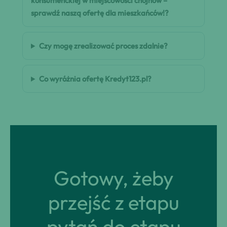
konsumenckiej w miejscowości chojnow –
sprawdź naszą ofertę dla mieszkańców!?
Czy mogę zrealizować proces zdalnie?
Co wyróżnia ofertę Kredyt123.pl?
Gotowy, żeby
przejść z etapu
pytań do etapu