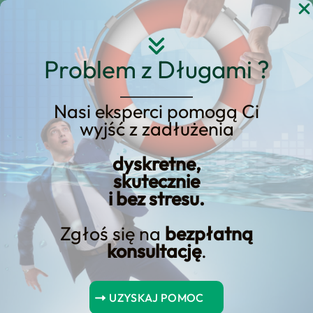
Przejdź
do
treści
Problem z Długami ?
Nasi eksperci pomogą Ci
wyjść z zadłużenia
KREDYT123.PL – OFERTA SPRZEDAŻOWA
dyskretne,
Usługi Upadłości
skutecznie
i bez stresu.
Konsumenckiej w
miejscowości Chojnow
Zgłoś się na
bezpłatną
konsultację
.
– Sprawdź Naszą
Ofertę dla
Mieszkańców!
UZYSKAJ POMOC