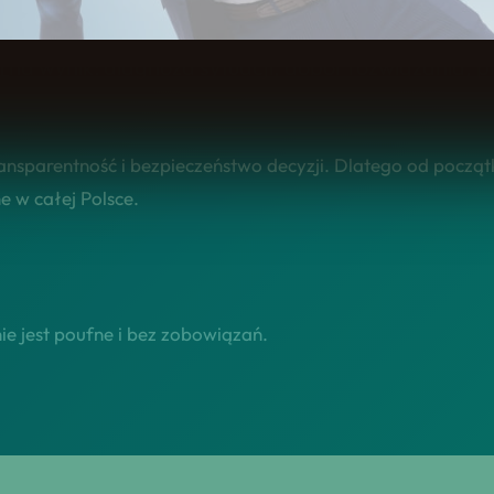
 mieszkańców zdzieszowice – sprawdź naszą ofertę!
a wynik: diagnoza sytuacji, dobór rozwiązania, 
ansparentność i bezpieczeństwo decyzji. Dlatego od począt
 w całej Polsce.
e jest poufne i bez zobowiązań.