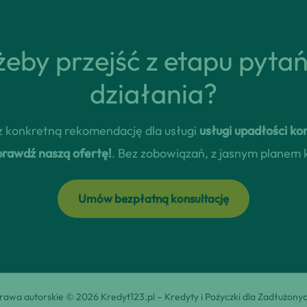
eby przejść z etapu pyta
działania?
erz konkretną rekomendację dla usługi
usługi upadłości k
prawdź naszą ofertę!
. Bez zobowiązań, z jasnym planem 
Umów bezpłatną konsultację
rawa autorskie © 2026 Kredyt123.pl – Kredyty i Pożyczki dla Zadłużony