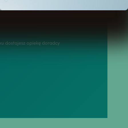
 to usługa, którą
przeprowadzenie procesu
ku dostajesz opiekę doradcy