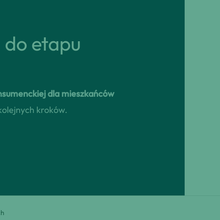
ń do etapu
onsumenckiej dla mieszkańców
kolejnych kroków.
ch