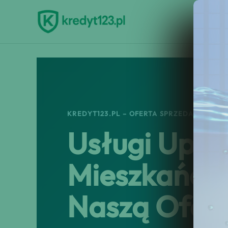
Przejdź
do
treści
KREDYT123.PL – OFERTA SPRZEDAŻOWA
Usługi Upad
Mieszkańców
Naszą Ofert