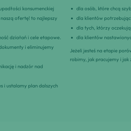
upadłości konsumenckiej
dla osób, które chcą szybk
aszą ofertę! to najlepszy
dla klientów potrzebują
dla tych, którzy oczeku
ość działań i cele etapowe.
dla klientów nastawionyc
okumenty i eliminujemy
Jeżeli jesteś na etapie poró
robimy, jak pracujemy i jak 
kację i nadzór nad
 i ustalamy plan dalszych