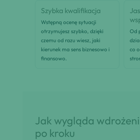
Szybka kwalifikacja
Jas
ws
Wstępną ocenę sytuacji
otrzymujesz szybko, dzięki
Od p
czemu od razu wiesz, jaki
dzia
kierunek ma sens biznesowo i
co 
finansowo.
stro
Jak wygląda wdrożenie
po kroku