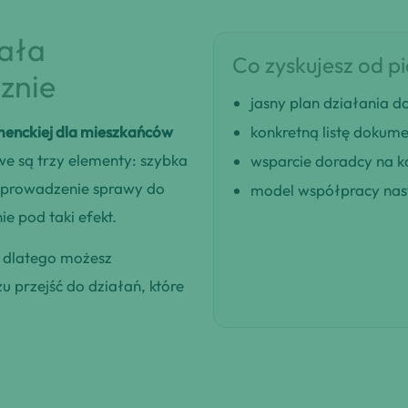
iała
Co zyskujesz od p
znie
jasny plan działania
menckiej dla mieszkańców
konkretną listę dokum
e są trzy elementy: szybka
wsparcie doradcy na k
doprowadzenie sprawy do
model współpracy nast
e pod taki efekt.
, dlatego możesz
 przejść do działań, które