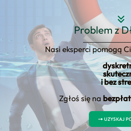
Strona główna
O nas
Usłu
Problem z D
Nasi eksperci pomogą Ci
dyskret
skutecz
łości Konsumenck
i bez str
 Zdzieszowice –
Zgłoś się na
bezpłat
ę!
UZYSKAJ 