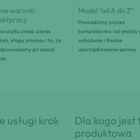
ne warunki
Model "od A do Z"
półpracy
Prowadzimy proces
oczątku znasz zakres
kompleksowo: od analizy
łań, etapy procesu i to, za
wdrożenie i finalne
odpowiadamy po naszej
uporządkowanie sprawy.
nie.
 usługi krok
Dla kogo jest
produktowa