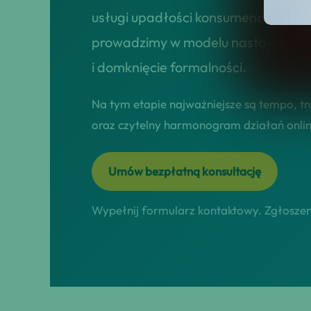
usługi upadłości konsumenckiej dla
prowadzimy w modelu nastawionym n
i domknięcie formalności.
Na tym etapie najważniejsze są tempo, tr
oraz czytelny harmonogram działań online
Umów bezpłatną konsultację
Wypełnij formularz kontaktowy. Zgłoszeni