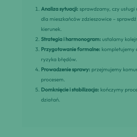
Analiza sytuacji:
sprawdzamy, czy usługi 
dla mieszkańców zdzieszowice – sprawdź n
kierunek.
Strategia i harmonogram:
ustalamy kolejn
Przygotowanie formalne:
kompletujemy d
ryzyka błędów.
Prowadzenie sprawy:
przejmujemy komuni
procesem.
Domknięcie i stabilizacja:
kończymy proces
działań.