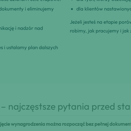
okumenty i eliminujemy
dla klientów nastawionyc
Jeżeli jesteś na etapie poró
kację i nadzór nad
robimy, jak pracujemy i jak 
 i ustalamy plan dalszych
– najczęstsze pytania przed st
ęcie wynagrodzenia można rozpocząć bez pełnej dokument