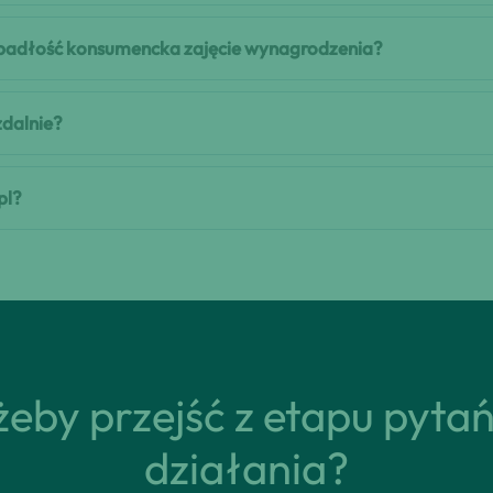
 upadłość konsumencka zajęcie wynagrodzenia?
zdalnie?
pl?
eby przejść z etapu pyta
działania?