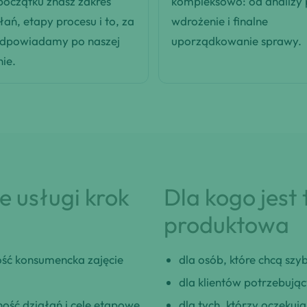
oczątku znasz zakres
kompleksowo: od analizy
łań, etapy procesu i to, za
wdrożenie i finalne
odpowiadamy po naszej
uporządkowanie sprawy.
nie.
 usługi krok
Dla kogo jest
produktowa
ść konsumencka zajęcie
dla osób, które chcą szybk
dla klientów potrzebują
ość działań i cele etapowe.
dla tych, którzy oczeku