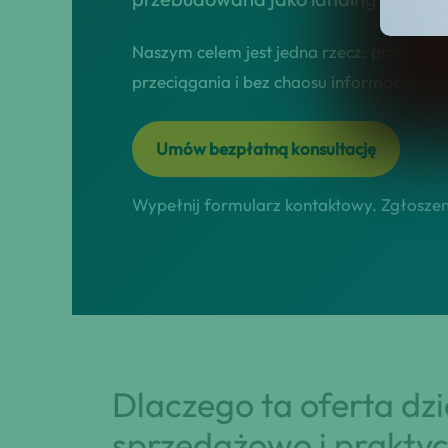
Naszym celem jest jedna rzecz: przekształ
przeciągania i bez chaosu informacyjneg
Umów bezpłatną konsultację
Wypełnij formularz kontaktowy. Zgłoszeni
Dlaczego ta oferta dz
sprzedażowo i praktyc