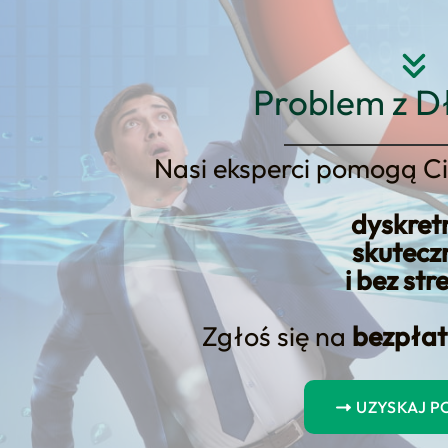
Strona główna
O nas
Usłu
Problem z D
Nasi eksperci pomogą Ci
dyskret
skutecz
nsumencka zajęc
i bez str
nia
Zgłoś się na
bezpłat
UZYSKAJ 
 konsumencka zajęcie wynagrodzenia? Ta podstron
owy: jasno pokazuje korzyści, etapy współpracy, 