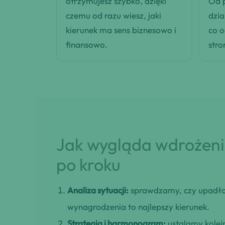
otrzymujesz szybko, dzięki
Od p
czemu od razu wiesz, jaki
dzia
kierunek ma sens biznesowo i
co 
finansowo.
stro
Jak wygląda wdrożenie
po kroku
Analiza sytuacji:
sprawdzamy, czy upadło
wynagrodzenia to najlepszy kierunek.
Strategia i harmonogram:
ustalamy kolejn