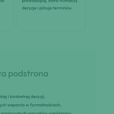
 po
prowadzącą, która tłumaczy
decyzje i pilnuje terminów.
 ta podstrona
iej i konkretnej decyzji,
cych wsparcia w formalnościach,
ją przejrzystych warunków współpracy,