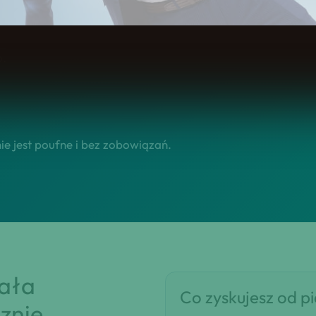
cić Twoje zainteresowanie w skuteczne wdrożenie usługi onl
o.
e jest poufne i bez zobowiązań.
iała
Co zyskujesz od p
znie