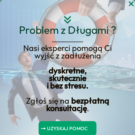
Przejdź
do
treści
Problem z Długami ?
Nasi eksperci pomogą Ci
wyjść z zadłużenia
KREDYT123.PL – OFERTA SPRZEDAŻOWA
dyskretne,
upadłość konsumencka
skutecznie
i bez stresu.
wpływ na
postępowanie sądowe
Zgłoś się na
bezpłatną
konsultację
.
upadłość konsumencka wpływ na
postępowanie sądowe to usługa, którą
UZYSKAJ POMOC