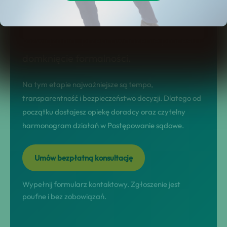
prowadzimy w modelu nastawionym na
wynik: diagnoza sytuacji, dobór
rozwiązania, przeprowadzenie procesu i
domknięcie formalności.
Na tym etapie najważniejsze są tempo,
transparentność i bezpieczeństwo decyzji. Dlatego od
początku dostajesz opiekę doradcy oraz czytelny
harmonogram działań w Postępowanie sądowe.
Umów bezpłatną konsultację
Wypełnij formularz kontaktowy. Zgłoszenie jest
poufne i bez zobowiązań.