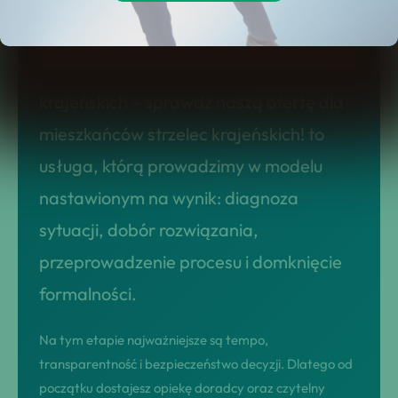
Krajeńskich!
upadłość konsumencka w strzelcach
krajeńskich – sprawdź naszą ofertę dla
mieszkańców strzelec krajeńskich! to
usługa, którą prowadzimy w modelu
nastawionym na wynik: diagnoza
sytuacji, dobór rozwiązania,
przeprowadzenie procesu i domknięcie
formalności.
Na tym etapie najważniejsze są tempo,
transparentność i bezpieczeństwo decyzji. Dlatego od
początku dostajesz opiekę doradcy oraz czytelny