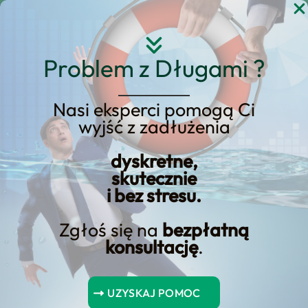
Przejdź
do
treści
Problem z Długami ?
Nasi eksperci pomogą Ci
wyjść z zadłużenia
KREDYT123.PL – OFERTA SPRZEDAŻOWA
dyskretne,
Upadłość
skutecznie
i bez stresu.
Konsumencka w
Strzelcach Krajeńskich
Zgłoś się na
bezpłatną
konsultację
.
– Sprawdź Naszą
Ofertę dla
Mieszkańców Strzelec
UZYSKAJ POMOC