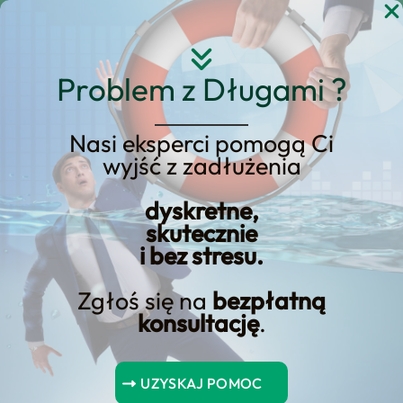
Przejdź
do
treści
Problem z Długami ?
Nasi eksperci pomogą Ci
wyjść z zadłużenia
KREDYT123.PL – OFERTA SPRZEDAŻOWA
dyskretne,
upadłość konsumencka
skutecznie
i bez stresu.
uzasadnienie
Zgłoś się na
bezpłatną
Jeśli rozważasz upadłość konsumencka
konsultację
.
uzasadnienie, potrzebujesz konkretnej
oferty sprzedażowej, a nie ogólników. Na
UZYSKAJ POMOC