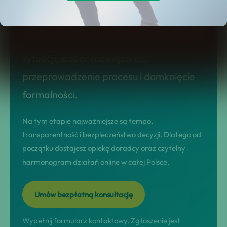
postępowania egzekucyjnego to usługa,
którą prowadzimy w modelu
nastawionym na wynik: diagnoza
sytuacji, dobór rozwiązania,
przeprowadzenie procesu i domknięcie
formalności.
Na tym etapie najważniejsze są tempo,
transparentność i bezpieczeństwo decyzji. Dlatego od
początku dostajesz opiekę doradcy oraz czytelny
harmonogram działań online w całej Polsce.
Umów bezpłatną konsultację
Wypełnij formularz kontaktowy. Zgłoszenie jest