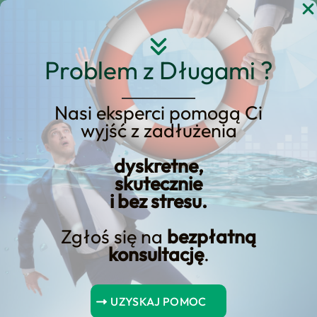
Przejdź
do
treści
Problem z Długami ?
Nasi eksperci pomogą Ci
wyjść z zadłużenia
KREDYT123.PL – OFERTA SPRZEDAŻOWA
dyskretne,
upadłość konsumencka
skutecznie
i bez stresu.
umorzenie
postępowania
Zgłoś się na
bezpłatną
konsultację
.
egzekucyjnego
upadłość konsumencka umorzenie
UZYSKAJ POMOC