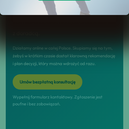
stronie dostajesz jasny model
współpracy, realne scenariusze
działania i szybkie przejście do kontaktu
z doradcą.
Działamy online w całej Polsce. Skupiamy się na tym,
żebyś w krótkim czasie dostał klarowną rekomendację
i plan decyzji, który można wdrożyć od razu.
Umów bezpłatną konsultację
Wypełnij formularz kontaktowy. Zgłoszenie jest
poufne i bez zobowiązań.