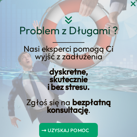
Przejdź
do
treści
Problem z Długami ?
Nasi eksperci pomogą Ci
wyjść z zadłużenia
KREDYT123.PL – OFERTA SPRZEDAŻOWA
dyskretne,
upadlosc konsumencka
skutecznie
i bez stresu.
uk
Zgłoś się na
bezpłatną
Jeśli rozważasz upadlosc konsumencka
konsultację
.
uk, potrzebujesz konkretnej oferty
sprzedażowej, a nie ogólników. Na tej
UZYSKAJ POMOC