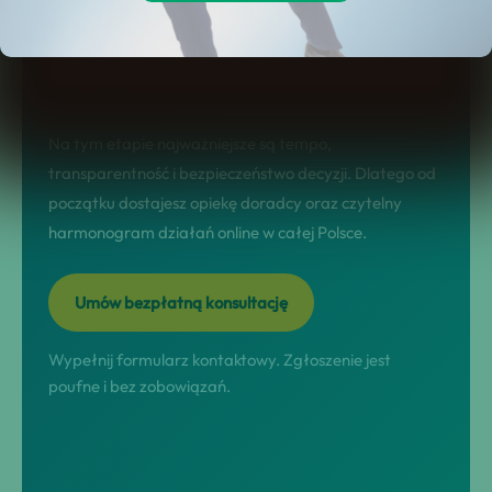
sytuacji, dobór rozwiązania,
przeprowadzenie procesu i domknięcie
formalności.
Na tym etapie najważniejsze są tempo,
transparentność i bezpieczeństwo decyzji. Dlatego od
początku dostajesz opiekę doradcy oraz czytelny
harmonogram działań online w całej Polsce.
Umów bezpłatną konsultację
Wypełnij formularz kontaktowy. Zgłoszenie jest
poufne i bez zobowiązań.