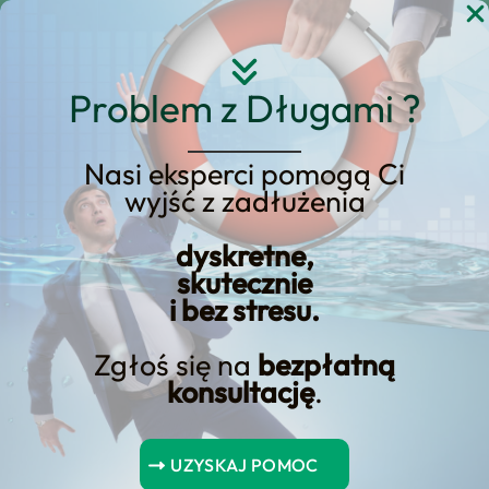
Przejdź
do
treści
Problem z Długami ?
Nasi eksperci pomogą Ci
wyjść z zadłużenia
KREDYT123.PL – OFERTA SPRZEDAŻOWA
dyskretne,
upadłość konsumencka
skutecznie
i bez stresu.
osoby
ubezwłasnowolnionej
Zgłoś się na
bezpłatną
konsultację
.
upadłość konsumencka osoby
ubezwłasnowolnionej to usługa, którą
UZYSKAJ POMOC