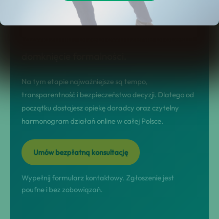
prowadzimy w modelu nastawionym na
wynik: diagnoza sytuacji, dobór
rozwiązania, przeprowadzenie procesu i
domknięcie formalności.
Na tym etapie najważniejsze są tempo,
transparentność i bezpieczeństwo decyzji. Dlatego od
początku dostajesz opiekę doradcy oraz czytelny
harmonogram działań online w całej Polsce.
Umów bezpłatną konsultację
Wypełnij formularz kontaktowy. Zgłoszenie jest
poufne i bez zobowiązań.