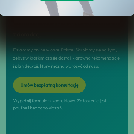
stronie dostajesz jasny model
współpracy, realne scenariusze
działania i szybkie przejście do kontaktu
z doradcą.
Działamy online w całej Polsce. Skupiamy się na tym,
żebyś w krótkim czasie dostał klarowną rekomendację
i plan decyzji, który można wdrożyć od razu.
Umów bezpłatną konsultację
Wypełnij formularz kontaktowy. Zgłoszenie jest
poufne i bez zobowiązań.