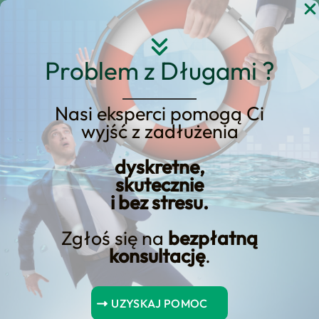
Przejdź
do
treści
Problem z Długami ?
Nasi eksperci pomogą Ci
wyjść z zadłużenia
KREDYT123.PL – OFERTA SPRZEDAŻOWA
dyskretne,
upadłość konsumencka
skutecznie
i bez stresu.
odmowa
Zgłoś się na
bezpłatną
Jeśli rozważasz upadłość konsumencka
konsultację
.
odmowa, potrzebujesz konkretnej oferty
sprzedażowej, a nie ogólników. Na tej
UZYSKAJ POMOC