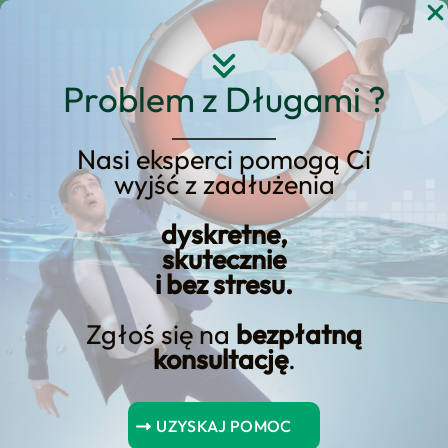
Przejdź
do
treści
Problem z Długami ?
Nasi eksperci pomogą Ci
wyjść z zadłużenia
KREDYT123.PL – OFERTA SPRZEDAŻOWA
dyskretne,
upadłość konsumencka
skutecznie
i bez stresu.
od kiedy obowiązuje
Zgłoś się na
bezpłatną
Szukasz rozwiązania typu upadłość
konsultację
.
konsumencka od kiedy obowiązuje? Ta
podstrona została przebudowana jako
UZYSKAJ POMOC