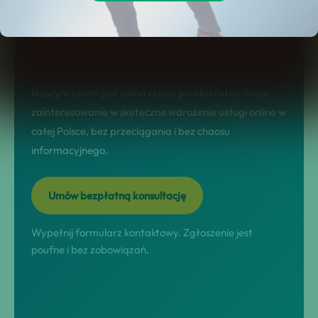
landing sprzedażowy: jasno pokazuje
korzyści, etapy współpracy, FAQ i
konkretny CTA.
Naszym celem jest jedna rzecz: przekształcić Twoje
zainteresowanie w skuteczne wdrożenie usługi online w
całej Polsce, bez przeciągania i bez chaosu
informacyjnego.
Umów bezpłatną konsultację
Wypełnij formularz kontaktowy. Zgłoszenie jest
poufne i bez zobowiązań.