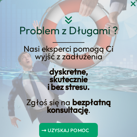
Przejdź
do
treści
Problem z Długami ?
Nasi eksperci pomogą Ci
wyjść z zadłużenia
KREDYT123.PL – OFERTA SPRZEDAŻOWA
dyskretne,
upadłość konsumencką
skutecznie
i bez stresu.
od jakiej kwoty
Zgłoś się na
bezpłatną
Jeśli rozważasz upadłość konsumencką
konsultację
.
od jakiej kwoty, potrzebujesz konkretnej
oferty sprzedażowej, a nie ogólników. Na
UZYSKAJ POMOC