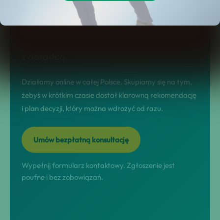
tej stronie dostajesz jasny model
współpracy, realne scenariusze
działania i szybkie przejście do kontaktu
z doradcą.
Działamy online w całej Polsce. Skupiamy się na tym,
żebyś w krótkim czasie dostał klarowną rekomendację
i plan decyzji, który można wdrożyć od razu.
Umów bezpłatną konsultację
Wypełnij formularz kontaktowy. Zgłoszenie jest
poufne i bez zobowiązań.