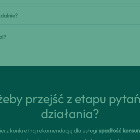
zdalnie?
pl?
eby przejść z etapu pyta
działania?
dbierz konkretną rekomendację dla usługi
upadłość konsu