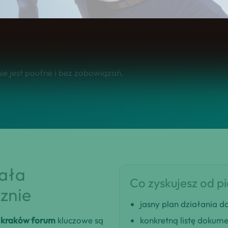
 w całej Polsce.
e jest poufne i bez zobowiązań.
iała
Co zyskujesz od p
znie
jasny plan działania
 kraków forum
kluczowe są
konkretną listę dokum