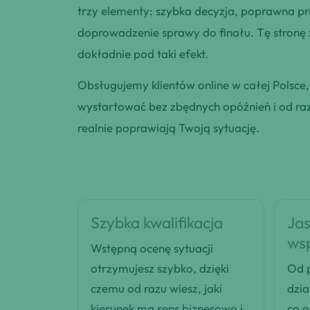
trzy elementy: szybka decyzja, poprawna pr
doprowadzenie sprawy do finału. Tę stronę
dokładnie pod taki efekt.
Obsługujemy klientów online w całej Polsce
wystartować bez zbędnych opóźnień i od razu
realnie poprawiają Twoją sytuację.
Szybka kwalifikacja
Jas
ws
Wstępną ocenę sytuacji
otrzymujesz szybko, dzięki
Od p
czemu od razu wiesz, jaki
dzia
kierunek ma sens biznesowo i
co 