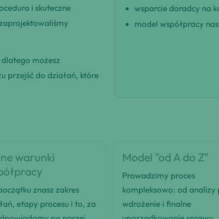
ocedura i skuteczne
wsparcie doradcy na k
 zaprojektowaliśmy
model współpracy nast
, dlatego możesz
 przejść do działań, które
ne warunki
Model "od A do Z"
półpracy
Prowadzimy proces
oczątku znasz zakres
kompleksowo: od analizy
łań, etapy procesu i to, za
wdrożenie i finalne
odpowiadamy po naszej
uporządkowanie sprawy.