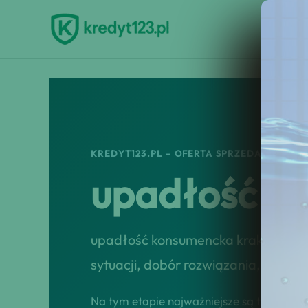
Przejdź
do
treści
KREDYT123.PL – OFERTA SPRZEDAŻOWA
upadłość k
upadłość konsumencka kraków foru
sytuacji, dobór rozwiązania, przep
Na tym etapie najważniejsze są tempo, tr