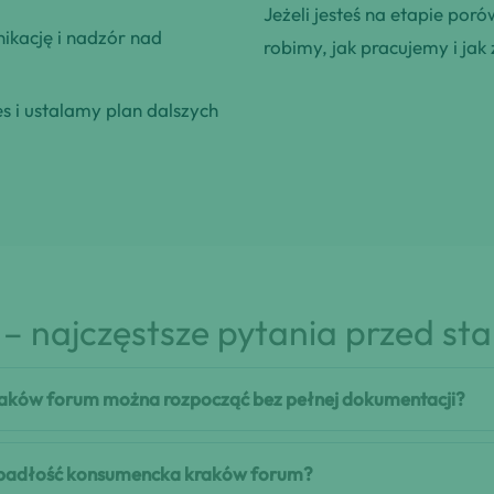
Jeżeli jesteś na etapie poró
kację i nadzór nad
robimy, jak pracujemy i jak 
 i ustalamy plan dalszych
– najczęstsze pytania przed st
aków forum można rozpocząć bez pełnej dokumentacji?
i upadłość konsumencka kraków forum?