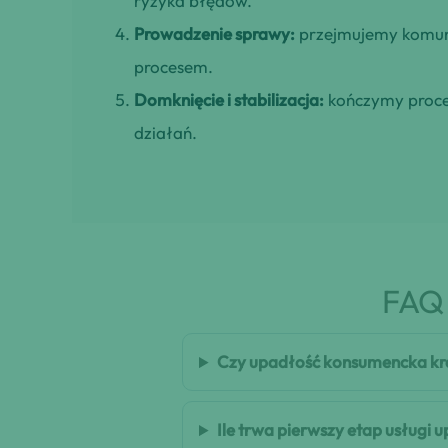
ryzyka błędów.
Prowadzenie sprawy:
przejmujemy komuni
procesem.
Domknięcie i stabilizacja:
kończymy proces
działań.
FAQ 
Czy upadłość konsumencka kr
Ile trwa pierwszy etap usług