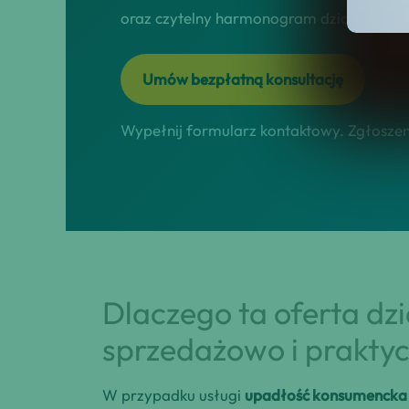
oraz czytelny harmonogram działań online
Umów bezpłatną konsultację
Wypełnij formularz kontaktowy. Zgłoszeni
Dlaczego ta oferta dz
sprzedażowo i praktyc
W przypadku usługi
upadłość konsumencka