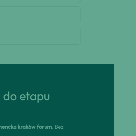
ń do etapu
mencka kraków forum
. Bez