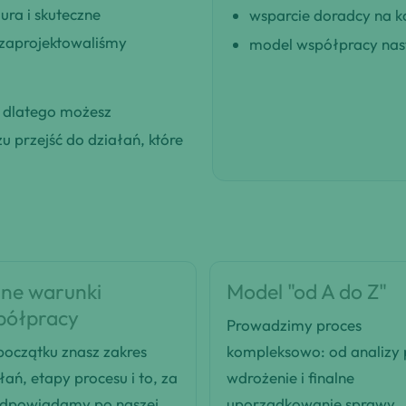
ra i skuteczne
wsparcie doradcy na k
 zaprojektowaliśmy
model współpracy nast
, dlatego możesz
 przejść do działań, które
ne warunki
Model "od A do Z"
półpracy
Prowadzimy proces
oczątku znasz zakres
kompleksowo: od analizy
łań, etapy procesu i to, za
wdrożenie i finalne
odpowiadamy po naszej
uporządkowanie sprawy.