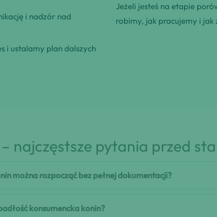
Jeżeli jesteś na etapie poró
kację i nadzór nad
robimy, jak pracujemy i jak 
 i ustalamy plan dalszych
– najczęstsze pytania przed st
nin można rozpocząć bez pełnej dokumentacji?
 upadłość konsumencka konin?