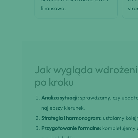
finansowo.
stro
Jak wygląda wdrożenie
po kroku
Analiza sytuacji:
sprawdzamy, czy upadło
najlepszy kierunek.
Strategia i harmonogram:
ustalamy kolejn
Przygotowanie formalne:
kompletujemy d