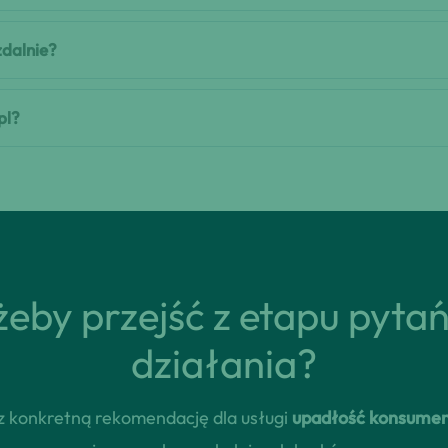
zdalnie?
pl?
eby przejść z etapu pyta
działania?
erz konkretną rekomendację dla usługi
upadłość konsumen