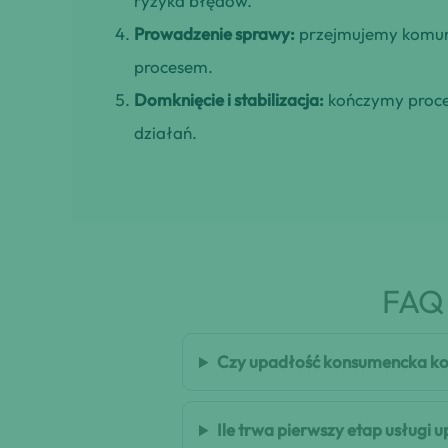
ryzyka błędów.
Prowadzenie sprawy:
przejmujemy komuni
procesem.
Domknięcie i stabilizacja:
kończymy proces
działań.
FAQ 
Czy upadłość konsumencka ko
Ile trwa pierwszy etap usługi