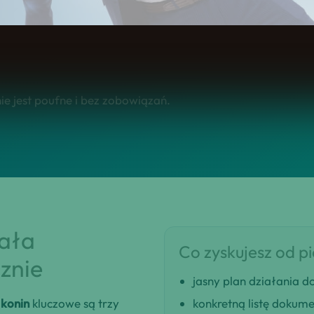
 w całej Polsce.
e jest poufne i bez zobowiązań.
iała
Co zyskujesz od p
znie
jasny plan działania
konin
kluczowe są trzy
konkretną listę dokum