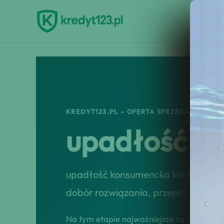
Przejdź
do
treści
KREDYT123.PL – OFERTA SPRZEDAŻOWA
upadłość k
upadłość konsumencka konin to usł
dobór rozwiązania, przeprowadzenie
Na tym etapie najważniejsze są tempo, tr