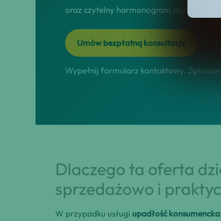
oraz czytelny harmonogram działań online
Umów bezpłatną konsultację
Wypełnij formularz kontaktowy. Zgłoszeni
Dlaczego ta oferta dz
sprzedażowo i praktyc
W przypadku usługi
upadłość konsumencka 