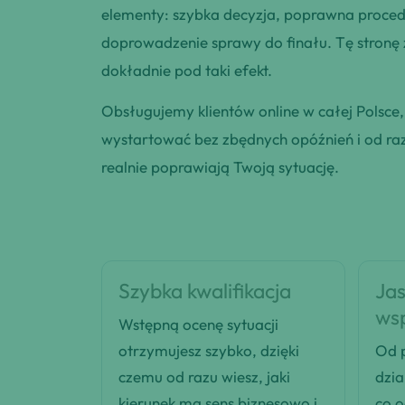
elementy: szybka decyzja, poprawna procedu
doprowadzenie sprawy do finału. Tę stronę
dokładnie pod taki efekt.
Obsługujemy klientów online w całej Polsce
wystartować bez zbędnych opóźnień i od razu
realnie poprawiają Twoją sytuację.
Szybka kwalifikacja
Jas
ws
Wstępną ocenę sytuacji
otrzymujesz szybko, dzięki
Od p
czemu od razu wiesz, jaki
dzia
kierunek ma sens biznesowo i
co 