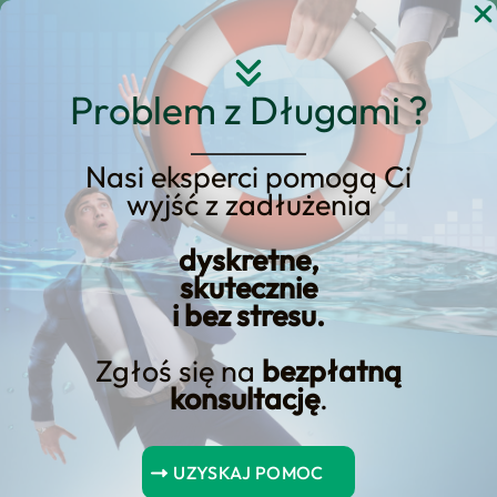
Przejdź
do
treści
Problem z Długami ?
Nasi eksperci pomogą Ci
wyjść z zadłużenia
KREDYT123.PL – OFERTA SPRZEDAŻOWA
dyskretne,
upadłość konsumencka
skutecznie
i bez stresu.
katowice forum
Zgłoś się na
bezpłatną
Szukasz rozwiązania typu upadłość
konsultację
.
konsumencka katowice forum? Ta
podstrona została przebudowana jako
UZYSKAJ POMOC