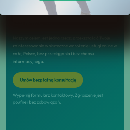
landing sprzedażowy: jasno pokazuje
korzyści, etapy współpracy, FAQ i
konkretny CTA.
Naszym celem jest jedna rzecz: przekształcić Twoje
zainteresowanie w skuteczne wdrożenie usługi online w
całej Polsce, bez przeciągania i bez chaosu
informacyjnego.
Umów bezpłatną konsultację
Wypełnij formularz kontaktowy. Zgłoszenie jest
poufne i bez zobowiązań.