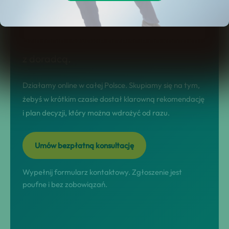
tej stronie dostajesz jasny model
współpracy, realne scenariusze
działania i szybkie przejście do kontaktu
z doradcą.
Działamy online w całej Polsce. Skupiamy się na tym,
żebyś w krótkim czasie dostał klarowną rekomendację
i plan decyzji, który można wdrożyć od razu.
Umów bezpłatną konsultację
Wypełnij formularz kontaktowy. Zgłoszenie jest
poufne i bez zobowiązań.