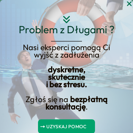
Przejdź
do
treści
Problem z Długami ?
Nasi eksperci pomogą Ci
wyjść z zadłużenia
KREDYT123.PL – OFERTA SPRZEDAŻOWA
dyskretne,
upadłość konsumencka
skutecznie
i bez stresu.
jak ogłosić
Zgłoś się na
bezpłatną
Jeśli rozważasz upadłość konsumencka
konsultację
.
jak ogłosić, potrzebujesz konkretnej
oferty sprzedażowej, a nie ogólników. Na
UZYSKAJ POMOC