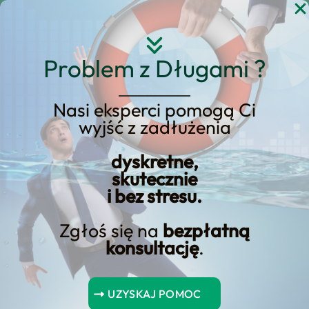
Przejdź
do
treści
Problem z Długami ?
Nasi eksperci pomogą Ci
wyjść z zadłużenia
KREDYT123.PL – OFERTA SPRZEDAŻOWA
dyskretne,
upadłość konsumencka
skutecznie
i bez stresu.
jak napisać wniosek
Zgłoś się na
bezpłatną
Jeśli rozważasz upadłość konsumencka
konsultację
.
jak napisać wniosek, potrzebujesz
konkretnej oferty sprzedażowej, a nie
UZYSKAJ POMOC