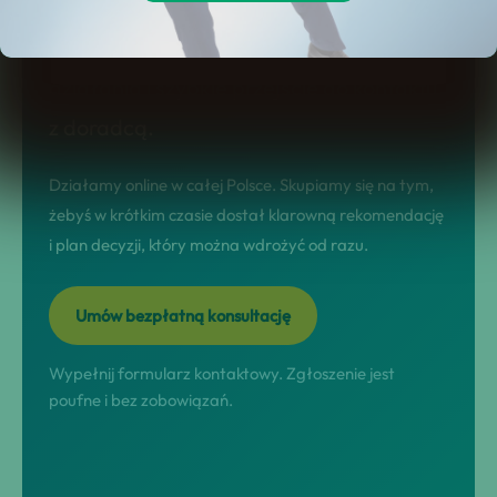
ogólników. Na tej stronie dostajesz jasny
model współpracy, realne scenariusze
działania i szybkie przejście do kontaktu
z doradcą.
Działamy online w całej Polsce. Skupiamy się na tym,
żebyś w krótkim czasie dostał klarowną rekomendację
i plan decyzji, który można wdrożyć od razu.
Umów bezpłatną konsultację
Wypełnij formularz kontaktowy. Zgłoszenie jest
poufne i bez zobowiązań.