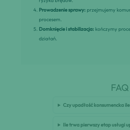
ryzyka błędów.
Prowadzenie sprawy:
przejmujemy komuni
procesem.
Domknięcie i stabilizacja:
kończymy proces
działań.
FAQ 
Czy upadłość konsumencka ile
Ile trwa pierwszy etap usługi