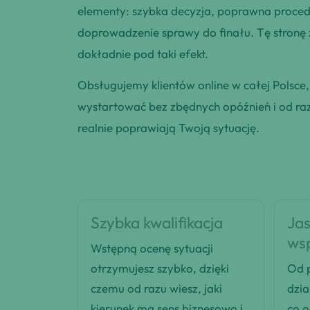
elementy: szybka decyzja, poprawna procedu
doprowadzenie sprawy do finału. Tę stronę
dokładnie pod taki efekt.
Obsługujemy klientów online w całej Polsce
wystartować bez zbędnych opóźnień i od razu
realnie poprawiają Twoją sytuację.
Szybka kwalifikacja
Jas
ws
Wstępną ocenę sytuacji
otrzymujesz szybko, dzięki
Od p
czemu od razu wiesz, jaki
dzia
kierunek ma sens biznesowo i
co 