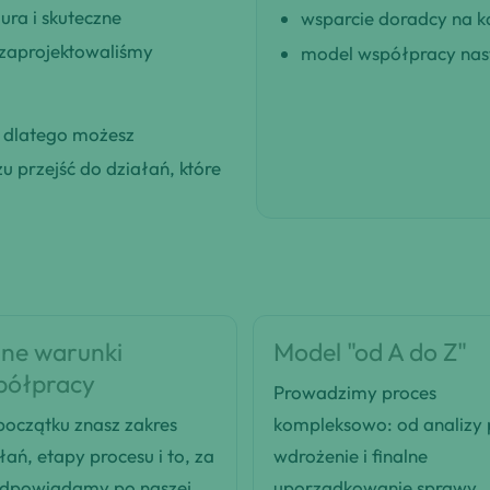
ra i skuteczne
wsparcie doradcy na k
 zaprojektowaliśmy
model współpracy nast
, dlatego możesz
 przejść do działań, które
ne warunki
Model "od A do Z"
półpracy
Prowadzimy proces
oczątku znasz zakres
kompleksowo: od analizy
łań, etapy procesu i to, za
wdrożenie i finalne
odpowiadamy po naszej
uporządkowanie sprawy.