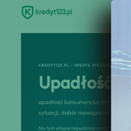
Przejdź
do
treści
KREDYT123.PL – OFERTA SPRZEDAŻOWA
Upadłość K
upadłość konsumencka ile trwa to 
sytuacji, dobór rozwiązania, przep
Na tym etapie najważniejsze są tempo, tr