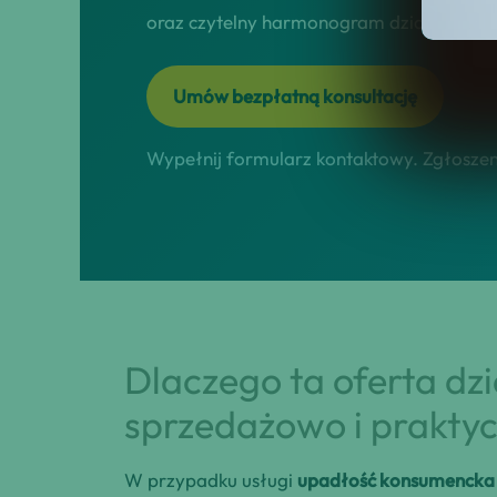
oraz czytelny harmonogram działań online
Umów bezpłatną konsultację
Wypełnij formularz kontaktowy. Zgłoszeni
Dlaczego ta oferta dz
sprzedażowo i praktyc
W przypadku usługi
upadłość konsumencka i