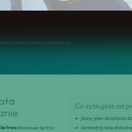
 w całej Polsce.
e jest poufne i bez zobowiązań.
iała
Co zyskujesz od p
znie
jasny plan działania
le trwa
kluczowe są trzy
konkretną listę dokum