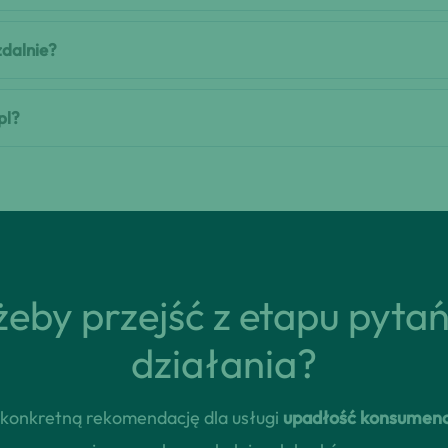
zdalnie?
pl?
eby przejść z etapu pyta
działania?
rz konkretną rekomendację dla usługi
upadłość konsumenc