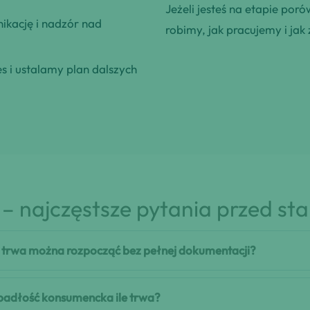
Jeżeli jesteś na etapie poró
kację i nadzór nad
robimy, jak pracujemy i jak 
 i ustalamy plan dalszych
– najczęstsze pytania przed st
 trwa można rozpocząć bez pełnej dokumentacji?
 upadłość konsumencka ile trwa?