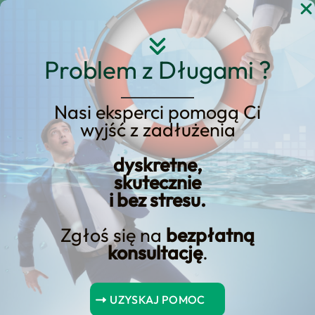
Przejdź
do
treści
Problem z Długami ?
Nasi eksperci pomogą Ci
wyjść z zadłużenia
KREDYT123.PL – OFERTA SPRZEDAŻOWA
dyskretne,
upadłość konsumencka
skutecznie
i bez stresu.
ile kosztuje adwokat
Zgłoś się na
bezpłatną
Jeśli rozważasz upadłość konsumencka
konsultację
.
ile kosztuje adwokat, potrzebujesz
konkretnej oferty sprzedażowej, a nie
UZYSKAJ POMOC