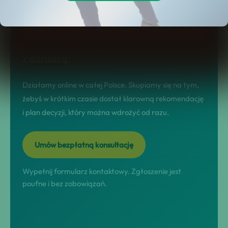
ogólników. Na tej stronie dostajesz jasny
model współpracy, realne scenariusze
działania i szybkie przejście do kontaktu
z doradcą.
Działamy online w całej Polsce. Skupiamy się na tym,
żebyś w krótkim czasie dostał klarowną rekomendację
i plan decyzji, który można wdrożyć od razu.
Umów bezpłatną konsultację
Wypełnij formularz kontaktowy. Zgłoszenie jest
poufne i bez zobowiązań.