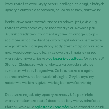
który został celowo ukryty przez upadłego; te długi, o których
upadły nieumyślnie zapomniał, są, co do zasady, darowalne.
Bankructwo może zostać uznane za celowe, jeśli jakiś dług
został celowo pominięty na liście wierzycieli. Również jeśli
dłużnik przedstawia fragmentaryczne informacje lub opis,
sąd może uznać, że klient celowo zatajał informacje zawarte
w jego aktach. Z drugiej strony, sądy często mają ograniczone
możliwości oceny, czy dłużnik celowo ukrył majątek przed
wierzycielami we wniosku o
ogłoszenie upadłości
. Oryginał: W
Stanach Zjednoczonych największa korporacja stała się
symbolem władzy i bogactwa. Co to oznacza dla ogółu
społeczeństwa, nie jest wcale intuicyjne. Zwykle myślimy
najpierw o wielkim rządzie, wielkiej bankowości, wielkiej
Dopuszczalne jest, aby upadły zaznaczył, że pominięta
wierzytelność może zostać dodana do listy wierzytelności po
złożeniu wniosku o
ogłoszenie upadłości
, w zależności od opinii