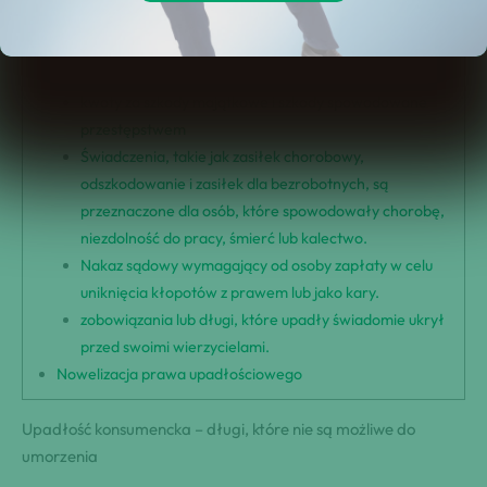
umorzenia
Jakie długi nie zostaną umorzone?
Alimenty
kwoty za szkody majątkowe i szkody spowodowane
przestępstwem
Świadczenia, takie jak zasiłek chorobowy,
odszkodowanie i zasiłek dla bezrobotnych, są
przeznaczone dla osób, które spowodowały chorobę,
niezdolność do pracy, śmierć lub kalectwo.
Nakaz sądowy wymagający od osoby zapłaty w celu
uniknięcia kłopotów z prawem lub jako kary.
zobowiązania lub długi, które upadły świadomie ukrył
przed swoimi wierzycielami.
Nowelizacja prawa upadłościowego
Upadłość konsumencka – długi, które nie są możliwe do
umorzenia