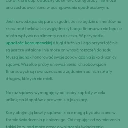
ciała, które doprowadziły do śmierci danej osoby, nie może
ona zostać uwolniona w postępowaniu upadłościowym.
Jeśli rozwodząca się para uzgodni, że nie będzie alimentów na
rzecz małżonków. Ich względna sytuacja finansowa nie będzie
miała wpływu na alimenty na dziecko. W przypadku
upadłości konsumenckiej
długi dłużnika i jego przyszłość nie
są jeszcze ustalone i nie może on wnosić roszczeń do sądu.
Muszą jednak honorować swoje zobowiązania jako dłużnicy
sądowi. Wszelkie próby unieważnienia ich zobowiązań
finansowych są równoznaczne z żądaniem od nich spłaty
długów, których nie mieli.
Nakaz sądowy wymagający od osoby zapłaty w celu
uniknięcia kłopotów z prawem lub jako kary.
Kary obejmują koszty sądowe, które mogą być uiszczone w
formie świadczenia pieniężnego. Odstępując od wymierzenia
takiej kary, sąd może orzec o wpłaceniu świadczenia