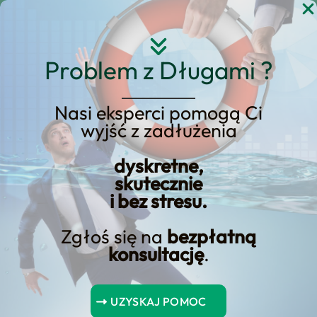
Przejdź
do
treści
Problem z Długami ?
Nasi eksperci pomogą Ci
wyjść z zadłużenia
Upadłość konsumencka
– długi, które nie są
dyskretne,
skutecznie
możliwe do umorzenia
i bez stresu.
Zgłoś się na
bezpłatną
konsultację
.
Spis Treści
UZYSKAJ POMOC
Upadłość konsumencka – długi, które nie są możliwe do