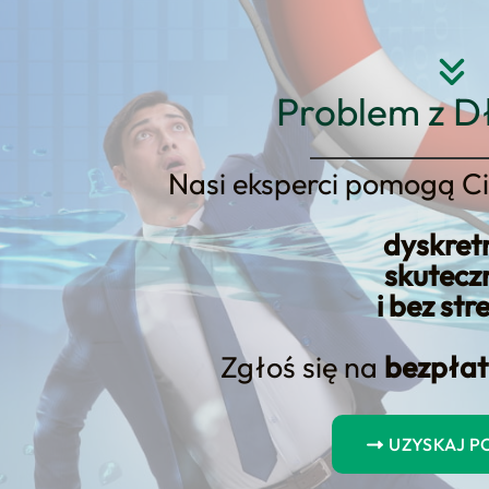
Strona główna
O nas
Usłu
Problem z D
Nasi eksperci pomogą Ci
dyskret
skutecz
onsumencka co oz
i bez str
Zgłoś się na
bezpłat
ka co oznacza, potrzebujesz konkretnej oferty spr
jasny model współpracy, realne scenariusze działani
UZYSKAJ 