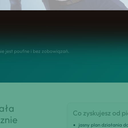
się na tym, żebyś w krótkim czasie dostał klarowną rekomen
e jest poufne i bez zobowiązań.
iała
Co zyskujesz od p
znie
jasny plan działania