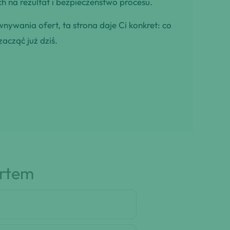
h na rezultat i bezpieczeństwo procesu.
wnywania ofert, ta strona daje Ci konkret: co
zacząć już dziś.
artem