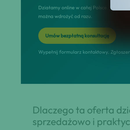
Działamy online w całej Polsce. Skupiamy 
można wdrożyć od razu.
Umów bezpłatną konsultację
Wypełnij formularz kontaktowy. Zgłoszeni
Dlaczego ta oferta dz
sprzedażowo i praktyc