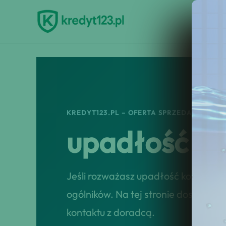
Przejdź
do
treści
KREDYT123.PL – OFERTA SPRZEDAŻOWA
upadłość k
Jeśli rozważasz upadłość konsumenc
ogólników. Na tej stronie dostajesz 
kontaktu z doradcą.