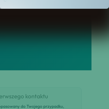
dację i plan decyzji, który
ierwszego kontaktu
 dopasowany do Twojego przypadku,