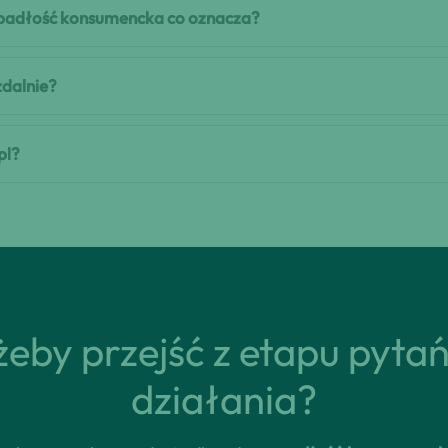
 upadłość konsumencka co oznacza?
zdalnie?
pl?
eby przejść z etapu pyta
działania?