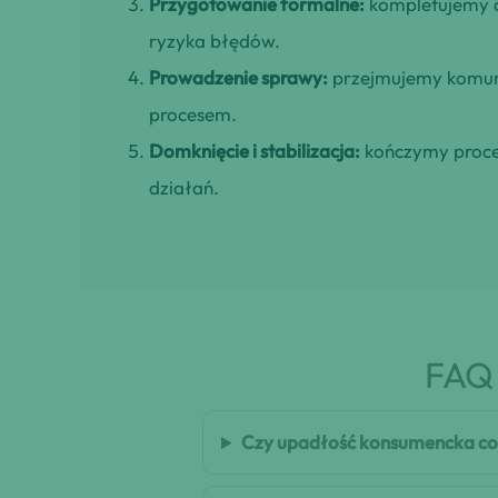
Przygotowanie formalne:
kompletujemy d
ryzyka błędów.
Prowadzenie sprawy:
przejmujemy komuni
procesem.
Domknięcie i stabilizacja:
kończymy proces
działań.
FAQ 
Czy upadłość konsumencka co