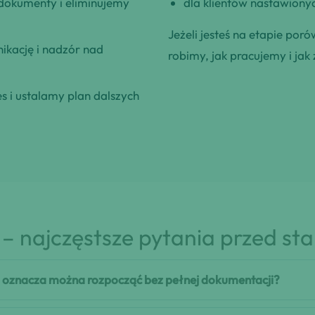
okumenty i eliminujemy
dla klientów nastawionyc
Jeżeli jesteś na etapie poró
kację i nadzór nad
robimy, jak pracujemy i jak 
 i ustalamy plan dalszych
– najczęstsze pytania przed st
 oznacza można rozpocząć bez pełnej dokumentacji?