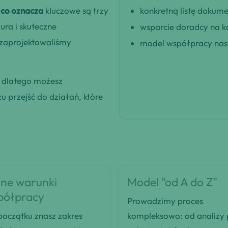
co oznacza
kluczowe są trzy
konkretną listę dokum
ra i skuteczne
wsparcie doradcy na k
 zaprojektowaliśmy
model współpracy nast
, dlatego możesz
 przejść do działań, które
ne warunki
Model "od A do Z"
półpracy
Prowadzimy proces
oczątku znasz zakres
kompleksowo: od analizy