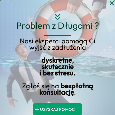
Przejdź
do
treści
Problem z Długami ?
Nasi eksperci pomogą Ci
wyjść z zadłużenia
KREDYT123.PL – OFERTA SPRZEDAŻOWA
dyskretne,
upadłość konsumencka
skutecznie
i bez stresu.
brak majątku
Zgłoś się na
bezpłatną
Jeśli rozważasz upadłość konsumencka
konsultację
.
brak majątku, potrzebujesz konkretnej
oferty sprzedażowej, a nie ogólników. Na
UZYSKAJ POMOC