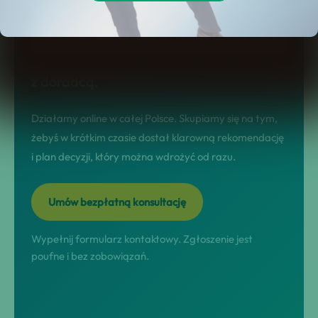
tej stronie dostajesz jasny model
współpracy, realne scenariusze
działania i szybkie przejście do kontaktu
z doradcą.
Działamy online w całej Polsce. Skupiamy się na tym,
żebyś w krótkim czasie dostał klarowną rekomendację
i plan decyzji, który można wdrożyć od razu.
Umów bezpłatną konsultację
Wypełnij formularz kontaktowy. Zgłoszenie jest
poufne i bez zobowiązań.