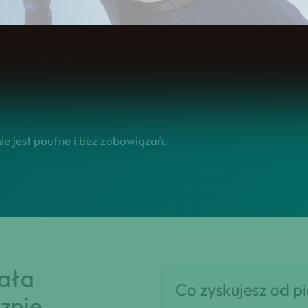
ansparentność i bezpieczeństwo decyzji. Dlatego od począt
 w całej Polsce.
e jest poufne i bez zobowiązań.
iała
Co zyskujesz od p
znie