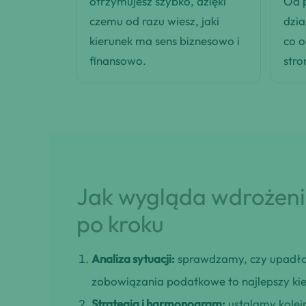
otrzymujesz szybko, dzięki
Od p
czemu od razu wiesz, jaki
dzia
kierunek ma sens biznesowo i
co 
finansowo.
stro
Jak wygląda wdrożenie
po kroku
Analiza sytuacji:
sprawdzamy, czy upadło
zobowiązania podatkowe to najlepszy kie
Strategia i harmonogram:
ustalamy kolejn