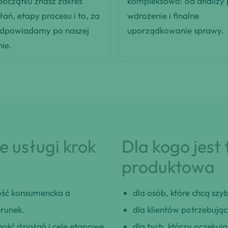
oczątku znasz zakres
kompleksowo: od analizy
łań, etapy procesu i to, za
wdrożenie i finalne
odpowiadamy po naszej
uporządkowanie sprawy.
nie.
 usługi krok
Dla kogo jest
produktowa
ść konsumencka a
dla osób, które chcą szybk
runek.
dla klientów potrzebują
ość działań i cele etapowe.
dla tych, którzy oczeku