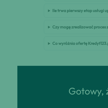
Ile trwa pierwszy etap usług
Czy mogę zrealizować proces 
Co wyróżnia ofertę Kredyt123.
Gotowy, ż