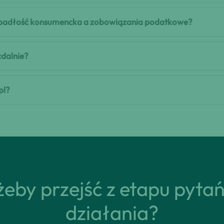
i upadłość konsumencka a zobowiązania podatkowe?
zdalnie?
pl?
eby przejść z etapu pyta
działania?