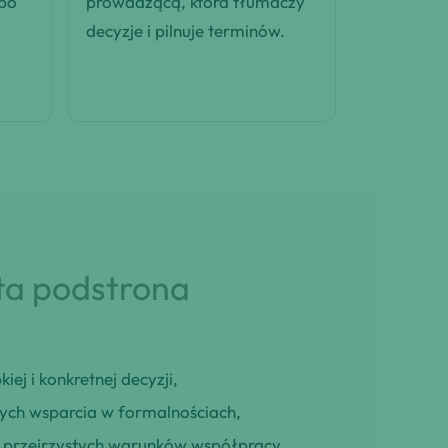
 po
prowadzącą, która tłumaczy
decyzje i pilnuje terminów.
 ta podstrona
iej i konkretnej decyzji,
cych wsparcia w formalnościach,
ją przejrzystych warunków współpracy,