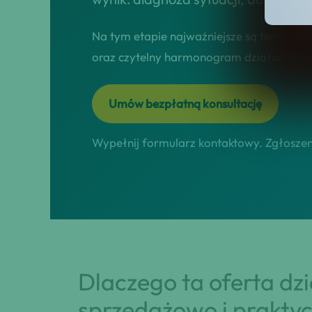
Na tym etapie najważniejsze są tempo, tr
oraz czytelny harmonogram działań online
Umów bezpłatną konsultację
Wypełnij formularz kontaktowy. Zgłoszeni
Dlaczego ta oferta dz
sprzedażowo i praktyc