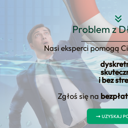
Strona główna
O nas
Usłu
Problem z D
Nasi eksperci pomogą Ci
dyskret
skutecz
onsumencka a zob
i bez str
Zgłoś się na
bezpłat
UZYSKAJ 
nia podatkowe to usługa, którą prowadzimy w mo
związania, przeprowadzenie procesu i domknięcie fo