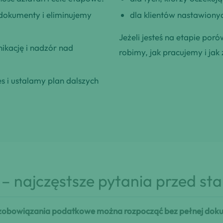
okumenty i eliminujemy
dla klientów nastawionyc
Jeżeli jesteś na etapie poró
kację i nadzór nad
robimy, jak pracujemy i jak 
 i ustalamy plan dalszych
– najczęstsze pytania przed st
zobowiązania podatkowe można rozpocząć bez pełnej doku