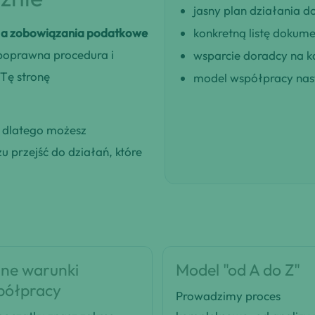
jasny plan działania
 a zobowiązania podatkowe
konkretną listę dokum
 poprawna procedura i
wsparcie doradcy na k
Tę stronę
model współpracy nast
, dlatego możesz
 przejść do działań, które
ne warunki
Model "od A do Z"
półpracy
Prowadzimy proces