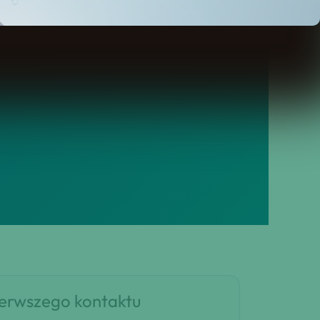
ku dostajesz opiekę doradcy
ierwszego kontaktu