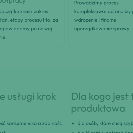
półpracy
Prowadzimy proces
oczątku znasz zakres
kompleksowo: od analizy
łań, etapy procesu i to, za
wdrożenie i finalne
odpowiadamy po naszej
uporządkowanie sprawy.
nie.
 usługi krok
Dla kogo jest
produktowa
ść konsumencka a zdolność
dla osób, które chcą szybk
nek.
dla klientów potrzebują