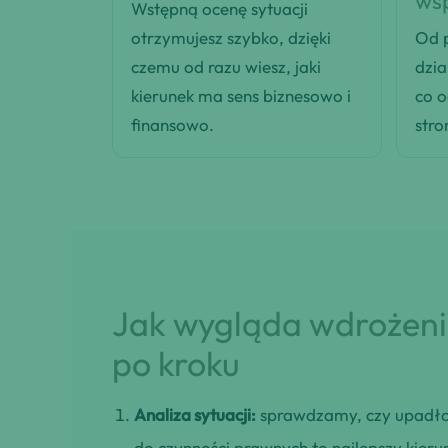
ws
Wstępną ocenę sytuacji
otrzymujesz szybko, dzięki
Od p
czemu od razu wiesz, jaki
dzia
kierunek ma sens biznesowo i
co 
finansowo.
stro
Jak wygląda wdrożenie
po kroku
Analiza sytuacji:
sprawdzamy, czy upadło
do czynności prawnych to najlepszy kieru