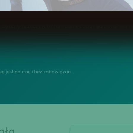
adcą.
się na tym, żebyś w krótkim czasie dostał klarowną rekomen
e jest poufne i bez zobowiązań.
iała