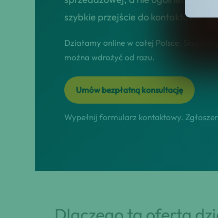
szybkie przejście do kontaktu z dor
Działamy online w całej Polsce. Skupiamy 
można wdrożyć od razu.
Umów bezpłatną konsultację
Wypełnij formularz kontaktowy. Zgłoszeni
Dlaczego ta oferta dz