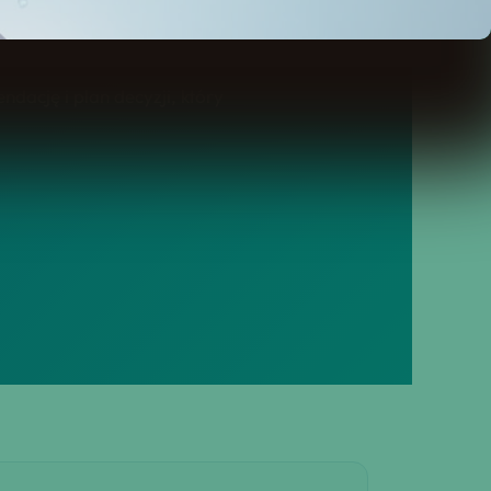
dację i plan decyzji, który