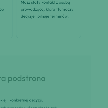
Masz stały kontakt z osobą
 po
prowadzącą, która tłumaczy
decyzje i pilnuje terminów.
 ta podstrona
iej i konkretnej decyzji,
cych wsparcia w formalnościach,