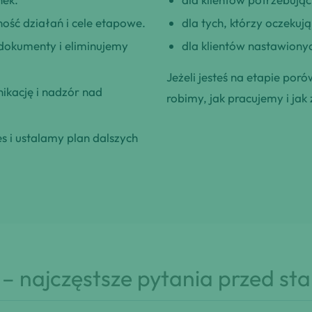
ość działań i cele etapowe.
dla tych, którzy oczeku
okumenty i eliminujemy
dla klientów nastawionyc
Jeżeli jesteś na etapie poró
kację i nadzór nad
robimy, jak pracujemy i jak 
 i ustalamy plan dalszych
– najczęstsze pytania przed st