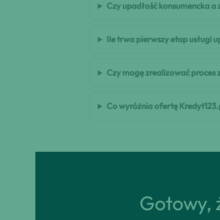
Czy upadłość konsumencka a z
Ile trwa pierwszy etap usługi
Czy mogę zrealizować proces 
Co wyróżnia ofertę Kredyt123.
Gotowy, ż