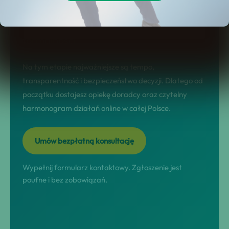
sytuacji, dobór rozwiązania,
przeprowadzenie procesu i domknięcie
formalności.
Na tym etapie najważniejsze są tempo,
transparentność i bezpieczeństwo decyzji. Dlatego od
początku dostajesz opiekę doradcy oraz czytelny
harmonogram działań online w całej Polsce.
Umów bezpłatną konsultację
Wypełnij formularz kontaktowy. Zgłoszenie jest
poufne i bez zobowiązań.