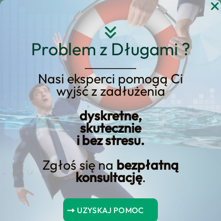
Przejdź
do
treści
Problem z Długami ?
Nasi eksperci pomogą Ci
wyjść z zadłużenia
KREDYT123.PL – OFERTA SPRZEDAŻOWA
dyskretne,
upadłość konsumencka
skutecznie
i bez stresu.
a nowe długi
Zgłoś się na
bezpłatną
upadłość konsumencka a nowe długi to
konsultację
.
usługa, którą prowadzimy w modelu
nastawionym na wynik: diagnoza
UZYSKAJ POMOC