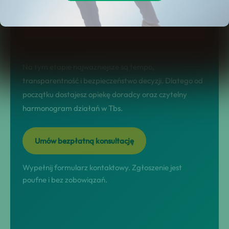
diagnoza sytuacji, dobór rozwiązania,
przeprowadzenie procesu i domknięcie
formalności.
Na tym etapie najważniejsze są tempo,
transparentność i bezpieczeństwo decyzji. Dlatego od
początku dostajesz opiekę doradcy oraz czytelny
harmonogram działań w Tbs.
Umów bezpłatną konsultację
Wypełnij formularz kontaktowy. Zgłoszenie jest
poufne i bez zobowiązań.