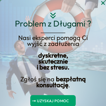
Przejdź
do
treści
Problem z Długami ?
Nasi eksperci pomogą Ci
wyjść z zadłużenia
KREDYT123.PL – OFERTA SPRZEDAŻOWA
dyskretne,
upadłość konsumencka
skutecznie
i bez stresu.
a mieszkanie w tbs
Zgłoś się na
bezpłatną
upadłość konsumencka a mieszkanie w
konsultację
.
tbs to usługa, którą prowadzimy w
modelu nastawionym na wynik:
UZYSKAJ POMOC