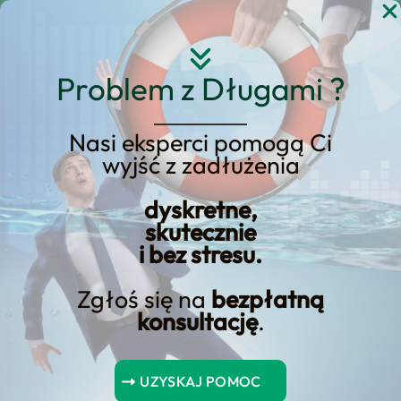
Przejdź
do
treści
Problem z Długami ?
Nasi eksperci pomogą Ci
wyjść z zadłużenia
KREDYT123.PL – OFERTA SPRZEDAŻOWA
dyskretne,
upadłość konsumencka
skutecznie
i bez stresu.
a mieszkanie na kredyt
Zgłoś się na
bezpłatną
upadłość konsumencka a mieszkanie na
konsultację
.
kredyt to usługa, którą prowadzimy w
modelu nastawionym na wynik:
UZYSKAJ POMOC