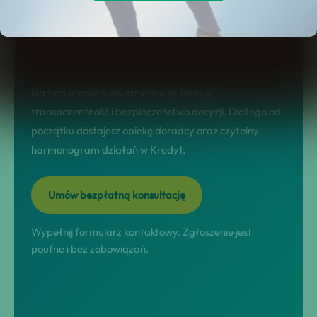
diagnoza sytuacji, dobór rozwiązania,
przeprowadzenie procesu i domknięcie
formalności.
Na tym etapie najważniejsze są tempo,
transparentność i bezpieczeństwo decyzji. Dlatego od
początku dostajesz opiekę doradcy oraz czytelny
harmonogram działań w Kredyt.
Umów bezpłatną konsultację
Wypełnij formularz kontaktowy. Zgłoszenie jest
poufne i bez zobowiązań.