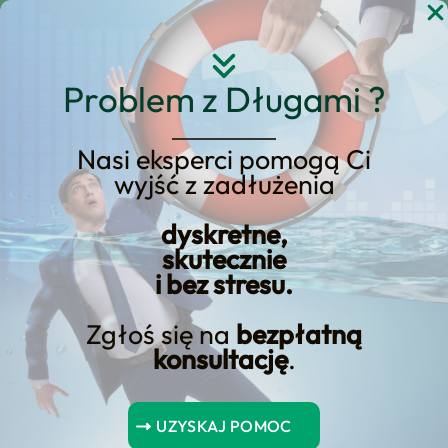
Przejdź
do
treści
Problem z Długami ?
Nasi eksperci pomogą Ci
wyjść z zadłużenia
KREDYT123.PL – OFERTA SPRZEDAŻOWA
dyskretne,
upadłość konsumencka
skutecznie
i bez stresu.
a firmy windykacyjne
Zgłoś się na
bezpłatną
upadłość konsumencka a firmy
konsultację
.
windykacyjne to usługa, którą
prowadzimy w modelu nastawionym na
UZYSKAJ POMOC