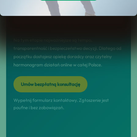
wynik: diagnoza sytuacji, dobór
rozwiązania, przeprowadzenie procesu i
domknięcie formalności.
Na tym etapie najważniejsze są tempo,
transparentność i bezpieczeństwo decyzji. Dlatego od
początku dostajesz opiekę doradcy oraz czytelny
harmonogram działań online w całej Polsce.
Umów bezpłatną konsultację
Wypełnij formularz kontaktowy. Zgłoszenie jest
poufne i bez zobowiązań.