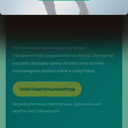
prowadzimy w modelu nastawionym na
wynik: diagnoza sytuacji, dobór
rozwiązania, przeprowadzenie procesu i
domknięcie formalności.
Na tym etapie najważniejsze są tempo,
transparentność i bezpieczeństwo decyzji. Dlatego od
początku dostajesz opiekę doradcy oraz czytelny
harmonogram działań online w całej Polsce.
Umów bezpłatną konsultację
Wypełnij formularz kontaktowy. Zgłoszenie jest
poufne i bez zobowiązań.