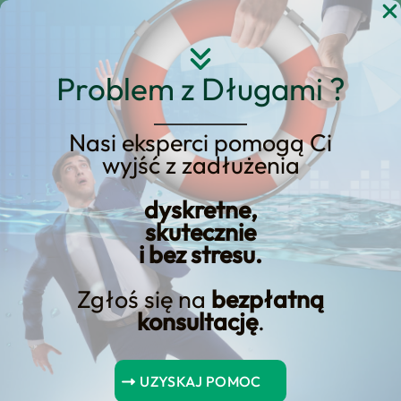
Przejdź
do
treści
Problem z Długami ?
Nasi eksperci pomogą Ci
wyjść z zadłużenia
KREDYT123.PL – OFERTA SPRZEDAŻOWA
dyskretne,
upadłość konsumencka
skutecznie
i bez stresu.
a abonament
telefoniczny
Zgłoś się na
bezpłatną
konsultację
.
upadłość konsumencka a abonament
telefoniczny to usługa, którą
UZYSKAJ POMOC