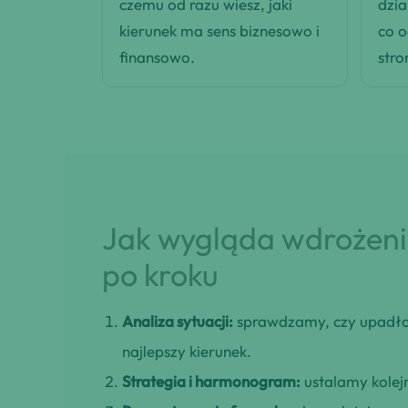
czemu od razu wiesz, jaki
dzia
kierunek ma sens biznesowo i
co 
finansowo.
stro
Jak wygląda wdrożenie
po kroku
Analiza sytuacji:
sprawdzamy, czy upadło
najlepszy kierunek.
Strategia i harmonogram:
ustalamy kolejn