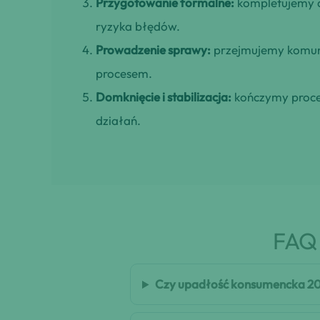
Przygotowanie formalne:
kompletujemy d
ryzyka błędów.
Prowadzenie sprawy:
przejmujemy komuni
procesem.
Domknięcie i stabilizacja:
kończymy proces
działań.
FAQ 
Czy upadłość konsumencka 20