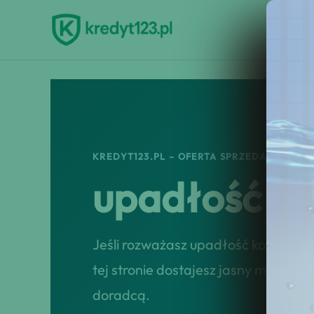
Przejdź
do
treści
KREDYT123.PL – OFERTA SPRZEDAŻOWA
upadłość k
Jeśli rozważasz upadłość konsumenc
tej stronie dostajesz jasny model ws
doradcą.