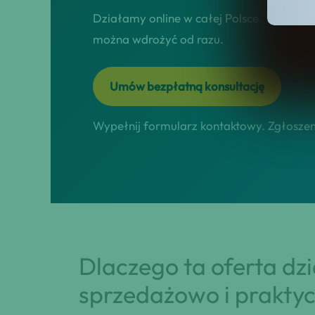
Działamy online w całej Polsce. Skupiamy 
można wdrożyć od razu.
Umów bezpłatną konsultację
Wypełnij formularz kontaktowy. Zgłoszeni
Dlaczego ta oferta dz
sprzedażowo i praktyc