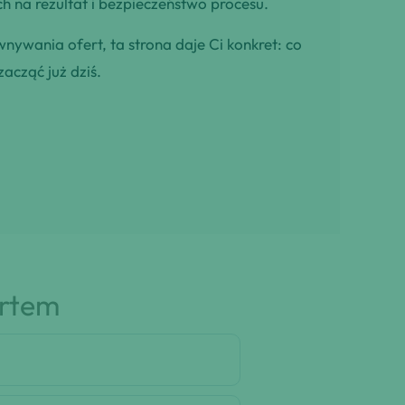
h na rezultat i bezpieczeństwo procesu.
wnywania ofert, ta strona daje Ci konkret: co
zacząć już dziś.
artem