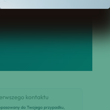
dację i plan decyzji, który
ierwszego kontaktu
 dopasowany do Twojego przypadku,