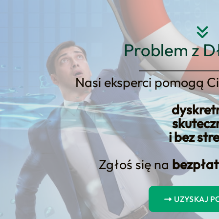
Strona główna
O nas
Usłu
Problem z D
Nasi eksperci pomogą Ci
dyskret
skutecz
onsumencka 2023
i bez str
Zgłoś się na
bezpłat
ka 2023, potrzebujesz konkretnej oferty sprzedażo
półpracy, realne scenariusze działania i szybkie prz
UZYSKAJ 