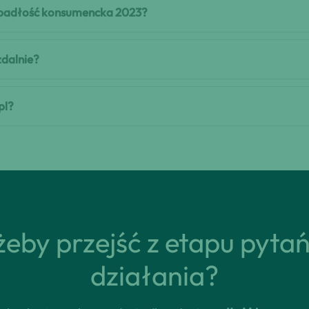
 upadłość konsumencka 2023?
zdalnie?
pl?
eby przejść z etapu pyta
działania?