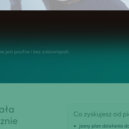
się na tym, żebyś w krótkim czasie dostał klarowną rekomen
e jest poufne i bez zobowiązań.
iała
Co zyskujesz od p
znie
jasny plan działania