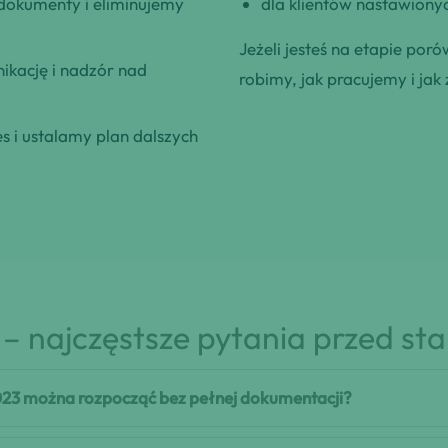
okumenty i eliminujemy
dla klientów nastawionyc
Jeżeli jesteś na etapie poró
kację i nadzór nad
robimy, jak pracujemy i jak 
 i ustalamy plan dalszych
– najczęstsze pytania przed st
23 można rozpocząć bez pełnej dokumentacji?