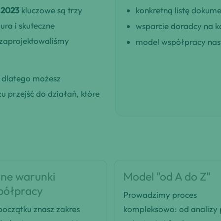
 2023
kluczowe są trzy
konkretną listę dokum
ra i skuteczne
wsparcie doradcy na k
 zaprojektowaliśmy
model współpracy nast
, dlatego możesz
 przejść do działań, które
ne warunki
Model "od A do Z"
półpracy
Prowadzimy proces
oczątku znasz zakres
kompleksowo: od analizy