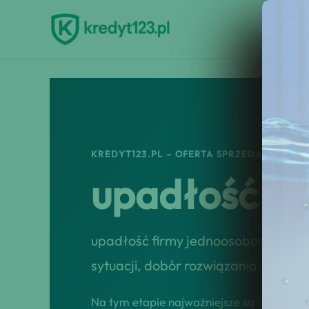
Przejdź
do
treści
KREDYT123.PL – OFERTA SPRZEDAŻOWA
upadłość fi
upadłość firmy jednoosobowej a dł
sytuacji, dobór rozwiązania, przep
Na tym etapie najważniejsze są tempo, tr