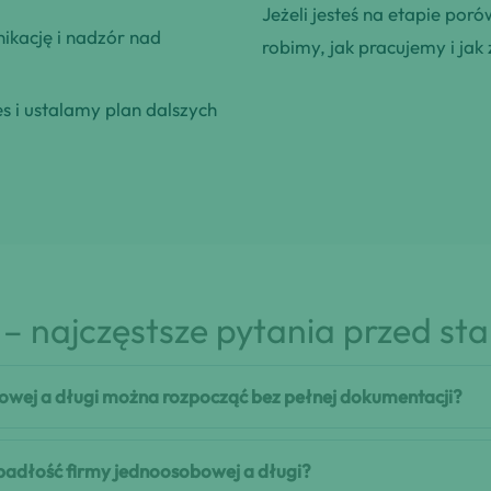
Jeżeli jesteś na etapie poró
kację i nadzór nad
robimy, jak pracujemy i jak 
 i ustalamy plan dalszych
– najczęstsze pytania przed st
owej a długi można rozpocząć bez pełnej dokumentacji?
upadłość firmy jednoosobowej a długi?