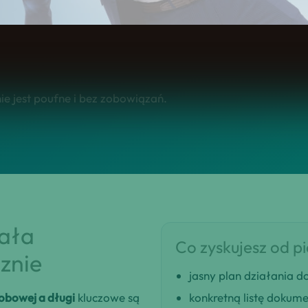
 w całej Polsce.
e jest poufne i bez zobowiązań.
iała
Co zyskujesz od p
znie
jasny plan działania
obowej a długi
kluczowe są
konkretną listę dokum