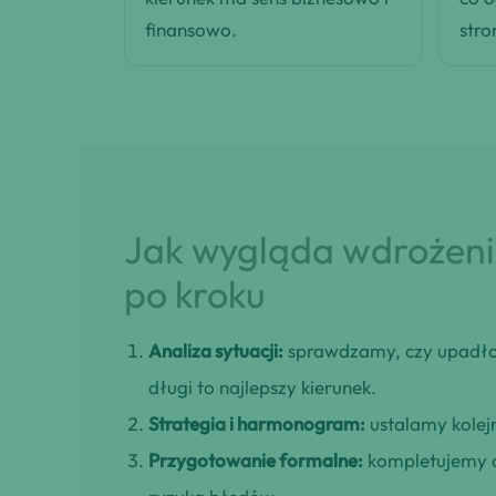
finansowo.
stro
Jak wygląda wdrożenie
po kroku
Analiza sytuacji:
sprawdzamy, czy upadło
długi to najlepszy kierunek.
Strategia i harmonogram:
ustalamy kolejn
Przygotowanie formalne:
kompletujemy d