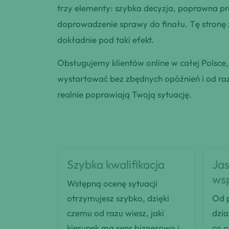
trzy elementy: szybka decyzja, poprawna pr
doprowadzenie sprawy do finału. Tę stronę
dokładnie pod taki efekt.
Obsługujemy klientów online w całej Polsce
wystartować bez zbędnych opóźnień i od razu
realnie poprawiają Twoją sytuację.
Szybka kwalifikacja
Jas
ws
Wstępną ocenę sytuacji
otrzymujesz szybko, dzięki
Od p
czemu od razu wiesz, jaki
dzia
kierunek ma sens biznesowo i
co 