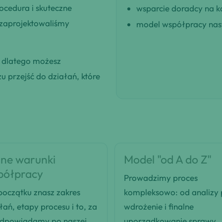
ocedura i skuteczne
wsparcie doradcy na k
 zaprojektowaliśmy
model współpracy nast
, dlatego możesz
 przejść do działań, które
ne warunki
Model "od A do Z"
półpracy
Prowadzimy proces
oczątku znasz zakres
kompleksowo: od analizy
łań, etapy procesu i to, za
wdrożenie i finalne
odpowiadamy po naszej
uporządkowanie sprawy.