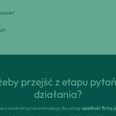
zdalnie?
pl?
eby przejść z etapu pyta
działania?
dbierz konkretną rekomendację dla usługi
upadłość firmy 