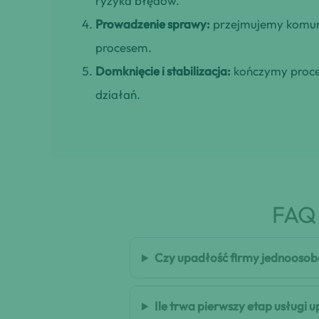
ryzyka błędów.
Prowadzenie sprawy:
przejmujemy komuni
procesem.
Domknięcie i stabilizacja:
kończymy proces
działań.
FAQ 
Czy upadłość firmy jednoosob
Ile trwa pierwszy etap usługi 