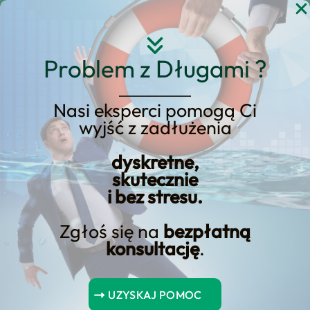
Przejdź
do
treści
Problem z Długami ?
Nasi eksperci pomogą Ci
wyjść z zadłużenia
Ulga na dziecko. Jak
rozliczyć ulgę rodzinna w
dyskretne,
skutecznie
formularzu PIT?
i bez stresu.
Zgłoś się na
bezpłatną
konsultację
.
Spis Treści
UZYSKAJ POMOC
Podsumowanie kluczowych punktów