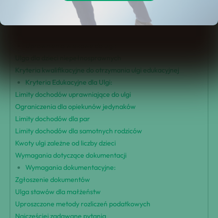
Przegląd Ulgi Rodzinnej
Warunki ulgi rodzinnej
Wiek kwalifikacyjny do otrzymania ulgi
Uprawnienia wiekowe do ulgi:
Ulga dla dzieci niepełnosprawnych
Kryteria kwalifikacyjne do otrzymania ulgi edukacyjnej
Kryteria Edukacyjne dla Ulgi:
Limity dochodów uprawniające do ulgi
Ograniczenia dla opiekunów jedynaków
Limity dochodów dla par
Limity dochodów dla samotnych rodziców
Kwoty ulgi zależne od liczby dzieci
Wymagania dotyczące dokumentacji
Wymagania dokumentacyjne:
Zgłoszenie dokumentów
Ulga stawów dla małżeństw
Uproszczone metody rozliczeń podatkowych
Najczęściej zadawane pytania