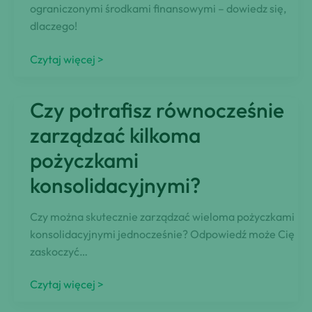
ograniczonymi środkami finansowymi – dowiedz się,
dlaczego!
Banki
Czytaj więcej >
oferują
ratunek:
Czy potrafisz równocześnie
wyjaśnienie
przerwy
zarządzać kilkoma
kredytowej
pożyczkami
konsolidacyjnymi?
Czy można skutecznie zarządzać wieloma pożyczkami
konsolidacyjnymi jednocześnie? Odpowiedź może Cię
zaskoczyć…
Czy
Czytaj więcej >
potrafisz