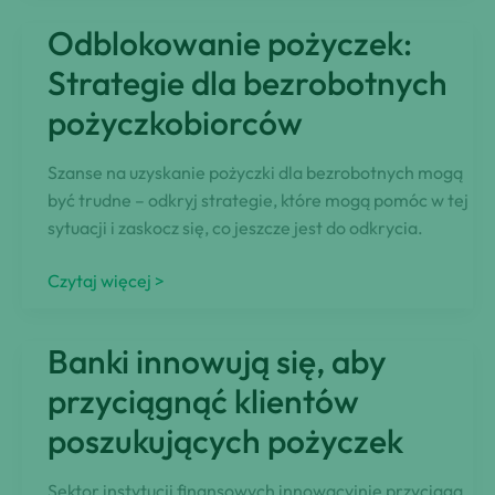
bankowych
Odblokowanie pożyczek:
ujawnione:
Maksymalizacja
Strategie dla bezrobotnych
ofert
pożyczkobiorców
kredytowych
Szanse na uzyskanie pożyczki dla bezrobotnych mogą
być trudne – odkryj strategie, które mogą pomóc w tej
sytuacji i zaskocz się, co jeszcze jest do odkrycia.
Odblokowanie
Czytaj więcej >
pożyczek:
Strategie
Banki innowują się, aby
dla
bezrobotnych
przyciągnąć klientów
pożyczkobiorców
poszukujących pożyczek
Sektor instytucji finansowych innowacyjnie przyciąga