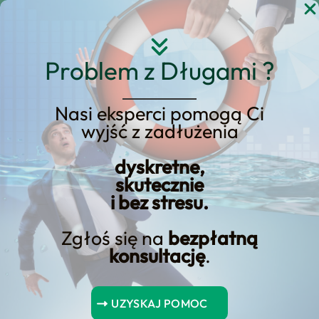
Przejdź
do
treści
Problem z Długami ?
Nasi eksperci pomogą Ci
Strona główna
Blog Kredyt123.pl
kredyty
wyjść z zadłużenia
Strona 6
dyskretne,
skutecznie
i bez stresu.
Odblokuj oszczędności:
Strategie obniżania kosztów
Zgłoś się na
bezpłatną
konsultację
.
pożyczek gotówkowych
Poznaj skuteczne strategie obniżenia kosztów
UZYSKAJ POMOC
pożyczek gotówkowych i odblokuj potencjalne