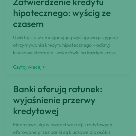
Zatwierdzenie kredytu
ujawnione:
Co
hipotecznego: wyścig ze
powinieneś
czasem
wiedzieć
Uwikłaj się w emocjonującą wyścigową przygodę
otrzymywania kredytu hipotecznego – odkryj
kluczowe strategie i wskazówki na każdym kroku.
Zatwierdzenie
Czytaj więcej >
kredytu
hipotecznego:
Banki oferują ratunek:
wyścig
ze
wyjaśnienie przerwy
czasem
kredytowej
Finansowe ulgi w postaci wakacji kredytowych
oferowane przez banki są kluczowe dla osób z