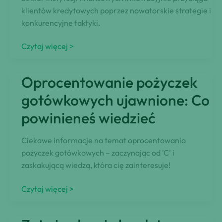
klientów kredytowych poprzez nowatorskie strategie i
konkurencyjne taktyki.
Banki
Czytaj więcej >
innowują
się,
Oprocentowanie pożyczek
aby
przyciągnąć
gotówkowych ujawnione: Co
klientów
powinieneś wiedzieć
poszukujących
pożyczek
Ciekawe informacje na temat oprocentowania
pożyczek gotówkowych – zaczynając od 'C' i
zaskakującą wiedzą, która cię zainteresuje!
Oprocentowanie
Czytaj więcej >
pożyczek
gotówkowych