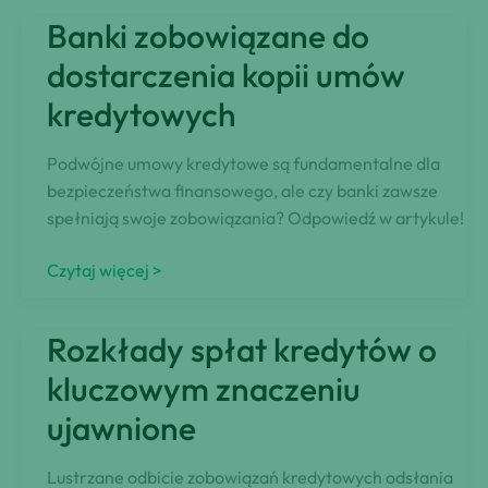
równocześnie
Banki zobowiązane do
zarządzać
kilkoma
dostarczenia kopii umów
pożyczkami
kredytowych
konsolidacyjnymi?
Podwójne umowy kredytowe są fundamentalne dla
bezpieczeństwa finansowego, ale czy banki zawsze
spełniają swoje zobowiązania? Odpowiedź w artykule!
Banki
Czytaj więcej >
zobowiązane
do
Rozkłady spłat kredytów o
dostarczenia
kopii
kluczowym znaczeniu
umów
ujawnione
kredytowych
Lustrzane odbicie zobowiązań kredytowych odsłania