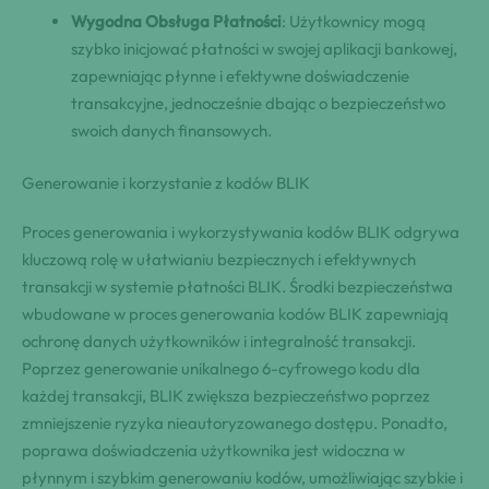
Wygodna Obsługa Płatności
: Użytkownicy mogą
szybko inicjować płatności w swojej aplikacji bankowej,
zapewniając płynne i efektywne doświadczenie
transakcyjne, jednocześnie dbając o bezpieczeństwo
swoich danych finansowych.
Generowanie i korzystanie z kodów BLIK
Proces generowania i wykorzystywania kodów BLIK odgrywa
kluczową rolę w ułatwianiu bezpiecznych i efektywnych
transakcji w systemie płatności BLIK. Środki bezpieczeństwa
wbudowane w proces generowania kodów BLIK zapewniają
ochronę danych użytkowników i integralność transakcji.
Poprzez generowanie unikalnego 6-cyfrowego kodu dla
każdej transakcji, BLIK zwiększa bezpieczeństwo poprzez
zmniejszenie ryzyka nieautoryzowanego dostępu. Ponadto,
poprawa doświadczenia użytkownika jest widoczna w
płynnym i szybkim generowaniu kodów, umożliwiając szybkie i