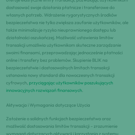
dostosować swoje działania płatnicze i transferowe do
własnych potrzeb. Wdrożenie rygorystycznych środków
bezpieczeństwa nie tylko zwiększa zaufanie użytkowników, ale
także minimalizuje ryzyko nieuprawnionego dostępu lub
działalności oszukańczej. Możliwość ustawienia limitów
transakcji umożliwia użytkownikom skuteczne zarządzanie
swoimi finansami, przeprowadzając jednocześnie płatności
online i transfery bez problemów. Skupienie BLIK na
bezpieczeństwie i dostosowalnych limitach transakcji
ustanawia nowy standard dla nowoczesnych transakcji
cyfrowych,
przyciągając użytkowników poszukujących
innowacyjnych rozwiązań finansowych
.
Aktywacja i Wymagania dotyczące Użycia
Założenie o solidnych funkcjach bezpieczeństwa oraz
możliwość dostosowania limitów transakcji – zrozumienie
wymagań dotyczących aktywacji i korzystania z systemu