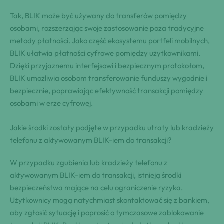
Tak, BLIK może być używany do transferów pomiędzy
osobami, rozszerzając swoje zastosowanie poza tradycyjne
metody płatności. Jako część ekosystemu portfeli mobilnych,
BLIK ułatwia płatności cyfrowe pomiędzy użytkownikami.
Dzięki przyjaznemu interfejsowi i bezpiecznym protokołom,
BLIK umożliwia osobom transferowanie funduszy wygodnie i
bezpiecznie, poprawiając efektywność transakcji pomiędzy
osobami w erze cyfrowej.
Jakie środki zostały podjęte w przypadku utraty lub kradzieży
telefonu z aktywowanym BLIK-iem do transakcji?
W przypadku zgubienia lub kradzieży telefonu z
aktywowanym BLIK-iem do transakcji, istnieją środki
bezpieczeństwa mające na celu ograniczenie ryzyka.
Użytkownicy mogą natychmiast skontaktować się z bankiem,
aby zgłosić sytuację i poprosić o tymczasowe zablokowanie