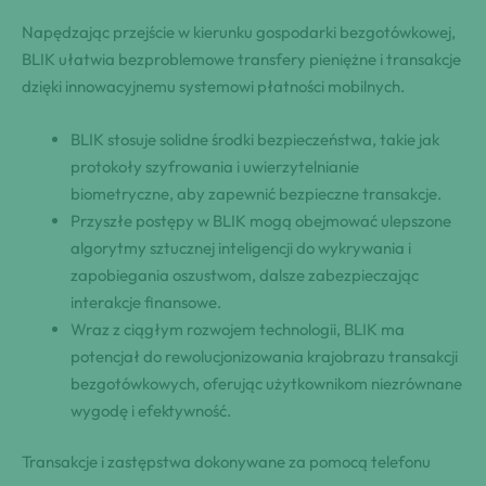
Napędzając przejście w kierunku gospodarki bezgotówkowej,
BLIK ułatwia bezproblemowe transfery pieniężne i transakcje
dzięki innowacyjnemu systemowi płatności mobilnych.
BLIK stosuje solidne środki bezpieczeństwa, takie jak
protokoły szyfrowania i uwierzytelnianie
biometryczne, aby zapewnić bezpieczne transakcje.
Przyszłe postępy w BLIK mogą obejmować ulepszone
algorytmy sztucznej inteligencji do wykrywania i
zapobiegania oszustwom, dalsze zabezpieczając
interakcje finansowe.
Wraz z ciągłym rozwojem technologii, BLIK ma
potencjał do rewolucjonizowania krajobrazu transakcji
bezgotówkowych, oferując użytkownikom niezrównane
wygodę i efektywność.
Transakcje i zastępstwa dokonywane za pomocą telefonu