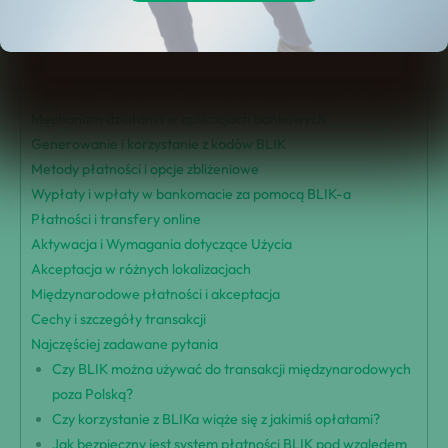
BLIK: Wprowadzenie Systemu Płatności Mobilnych
Baza użytkowników i wolumen transakcji
Transakcje bezgotówkowe i przelewy pieniężne
Transakcje i zastępstwa dokonywane za pomocą telefonu
Mechanizm działania w aplikacjach bankowych
Generowanie i korzystanie z kodów BLIK
Metody płatności i opcje zbliżeniowe
Wypłaty i wpłaty w bankomacie za pomocą BLIK-a
Płatności i transfery online
Aktywacja i Wymagania dotyczące Użycia
Akceptacja w różnych lokalizacjach
Międzynarodowe płatności i akceptacja
Cechy i szczegóły transakcji
Najczęściej zadawane pytania
Czy BLIK można używać do transakcji międzynarodowych
poza Polską?
Czy korzystanie z BLIKa wiąże się z jakimiś opłatami?
Jak bezpieczny jest system płatności BLIK pod względem