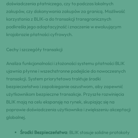
doświadczenia płatniczego, czy to podczas lokalnych
zakupów, czy dokonywania zakupów za granicą. Możliwość
korzystania z BLIK-a do transakcji transgranicznych
podkreśla jego adaptacyjność i znaczenie w ewoluującym
krajobrazie płatności cyfrowych.
Cechy i szczegóły transakcji
Analiza funkcjonalności i złożoności systemu płatności BLIK
ujawnia płynne i wszechstronne podejście do nowoczesnych
transakcji. System priorytetowo traktuje środki
bezpieczeństwa i zapobieganie oszustwom, aby zapewnić
użytkownikom bezpieczne transakcje. Przyszłe rozwinięcia
BLIK mają na celu ekspansję na rynek, skupiając się na
poprawie doświadczenia użytkownika i zwiększeniu akceptacji
globalnej.
Środki Bezpieczeństwa
: BLIK stosuje solidne protokoły