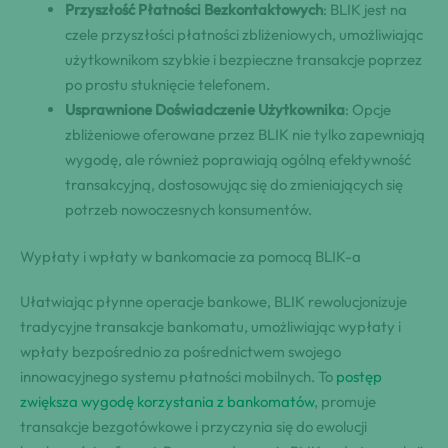
Przyszłość Płatności Bezkontaktowych
: BLIK jest na
czele przyszłości płatności zbliżeniowych, umożliwiając
użytkownikom szybkie i bezpieczne transakcje poprzez
po prostu stuknięcie telefonem.
Usprawnione Doświadczenie Użytkownika
: Opcje
zbliżeniowe oferowane przez BLIK nie tylko zapewniają
wygodę, ale również poprawiają ogólną efektywność
transakcyjną, dostosowując się do zmieniających się
potrzeb nowoczesnych konsumentów.
Wypłaty i wpłaty w bankomacie za pomocą BLIK-a
Ułatwiając płynne operacje bankowe, BLIK rewolucjonizuje
tradycyjne transakcje bankomatu, umożliwiając wypłaty i
wpłaty bezpośrednio za pośrednictwem swojego
innowacyjnego systemu płatności mobilnych. To
postęp
zwiększa wygodę korzystania z bankomatów
, promuje
transakcje bezgotówkowe i przyczynia się do ewolucji