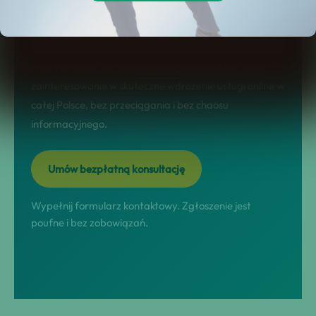
sprzedażowy: jasno pokazuje korzyści,
etapy współpracy, FAQ i konkretny CTA.
Naszym celem jest jedna rzecz: przekształcić Twoje
zainteresowanie w skuteczne wdrożenie usługi online w
całej Polsce, bez przeciągania i bez chaosu
informacyjnego.
Umów bezpłatną konsultację
Wypełnij formularz kontaktowy. Zgłoszenie jest
poufne i bez zobowiązań.