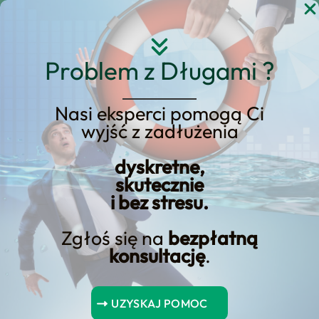
Przejdź
do
treści
Problem z Długami ?
Nasi eksperci pomogą Ci
wyjść z zadłużenia
KREDYT123.PL – OFERTA SPRZEDAŻOWA
dyskretne,
Spłata Długu Po
skutecznie
i bez stresu.
Ogłoszeniu Upadłości
Zgłoś się na
bezpłatną
Szukasz rozwiązania typu spłata długu
konsultację
.
po ogłoszeniu upadłości? Ta podstrona
została przebudowana jako landing
UZYSKAJ POMOC