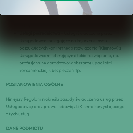
świadczonych przez Usługodawcę.
Strona internetowa
– Strona internetowa, na której
Usługodawca prezentuje swoją ofertę i świadczy
usługi.
Usługi pośrednictwa
– Usługi świadczone przez
Usługodawcę, polegające na kojarzeniu osób
poszukujących konkretnego rozwiązania (Klientów) z
Usługodawcami oferującymi takie rozwiązania, np.
profesjonalne doradztwo w obszarze upadłości
konsumenckiej, ubezpieczeń itp.
POSTANOWIENIA OGÓLNE
Niniejszy Regulamin określa zasady świadczenia usług przez
Usługodawcę oraz prawa i obowiązki Klienta korzystającego
z tych usług.
DANE PODMIOTU