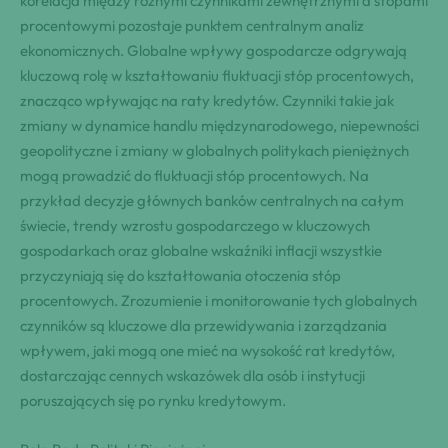
korelacja między różnymi czynnikami zewnętrznymi a stopami
procentowymi pozostaje punktem centralnym analiz
ekonomicznych. Globalne wpływy gospodarcze odgrywają
kluczową rolę w kształtowaniu fluktuacji stóp procentowych,
znacząco wpływając na raty kredytów. Czynniki takie jak
zmiany w dynamice handlu międzynarodowego, niepewności
geopolityczne i zmiany w globalnych politykach pieniężnych
mogą prowadzić do fluktuacji stóp procentowych. Na
przykład decyzje głównych banków centralnych na całym
świecie, trendy wzrostu gospodarczego w kluczowych
gospodarkach oraz globalne wskaźniki inflacji wszystkie
przyczyniają się do kształtowania otoczenia stóp
procentowych. Zrozumienie i monitorowanie tych globalnych
czynników są kluczowe dla przewidywania i zarządzania
wpływem, jaki mogą one mieć na wysokość rat kredytów,
dostarczając cennych wskazówek dla osób i instytucji
poruszających się po rynku kredytowym.