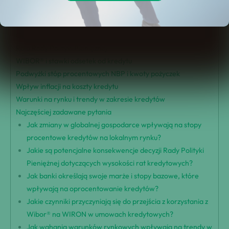
Czynniki wpływające na wzrost raty kredytowej
Wpływ stóp bazowych NBP
Globalne czynniki i stopy procentowe
Rola Rady Polityki Pieniężnej
WIBOR® i stawki odsetek od kredytu
Podwyżki stóp procentowych NBP i kwoty pożyczek
Wpływ inflacji na koszty kredytu
Warunki na rynku i trendy w zakresie kredytów
Najczęściej zadawane pytania
Jak zmiany w globalnej gospodarce wpływają na stopy
procentowe kredytów na lokalnym rynku?
Jakie są potencjalne konsekwencje decyzji Rady Polityki
Pieniężnej dotyczących wysokości rat kredytowych?
Jak banki określają swoje marże i stopy bazowe, które
wpływają na oprocentowanie kredytów?
Jakie czynniki przyczyniają się do przejścia z korzystania z
Wibor® na WIRON w umowach kredytowych?
Jak wahania warunków rynkowych wpływają na trendy w