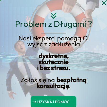
Przejdź
do
treści
Problem z Długami ?
Nasi eksperci pomogą Ci
wyjść z zadłużenia
Raty kredytu rosną:
dyskretne,
Ujawnione czynniki
skutecznie
i bez stresu.
Zgłoś się na
bezpłatną
konsultację
.
Spis Treści
UZYSKAJ POMOC
Podsumowanie kluczowych wniosków