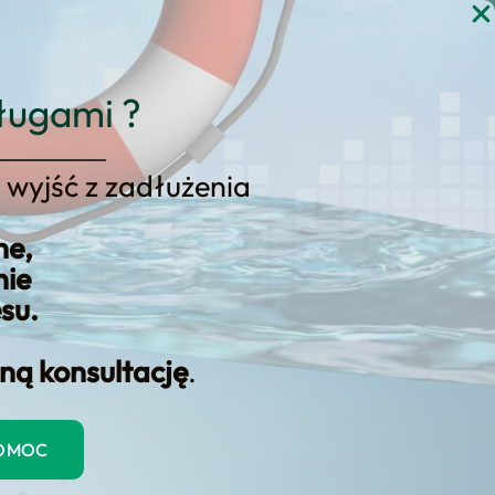
gi
Blog
Kontakt
KONSULTACJA
ługami ?
 wyjść z zadłużenia
ajwiększych problemów
ne,
nie
esu.
ną konsultację
.
POMOC