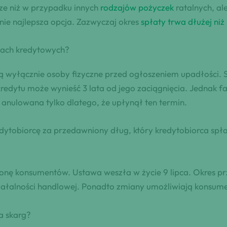
ze niż w przypadku innych
rodzajów pożyczek
ratalnych, al
nie najlepsza opcja. Zazwyczaj okres
spłaty trwa dłużej niż
tach kredytowych?
ją wyłącznie osoby fizyczne przed ogłoszeniem upadłości. 
redytu może wynieść 3 lata od jego zaciągnięcia. Jednak fak
 anulowana tylko dlatego, że upłynął ten termin.
edytobiorcę za przedawniony dług, który kredytobiorca spła
ę konsumentów. Ustawa weszła w życie 9 lipca. Okres prze
iałalności handlowej. Ponadto zmiany umożliwiają konsu
a skarg?