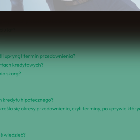
Spis Treści
 największych problemów konsumentów.
ciu lat?
eśli upłynął termin przedawnienia?
ortach kredytowych?
ia skarg?
m kredytu hipotecznego?
reśla się okresy przedawnienia, czyli terminy, po upływie któ
eś wiedzieć?