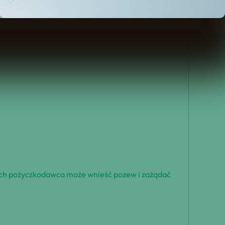
rych pożyczkodawca może wnieść pozew i zażądać