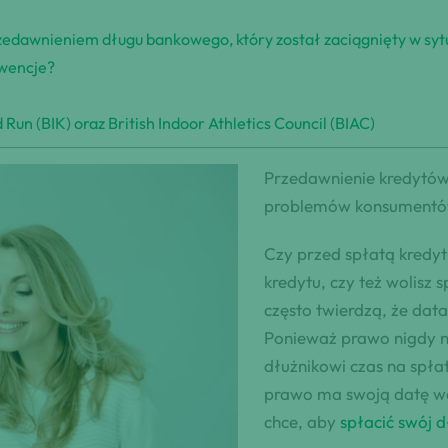
rzedawnieniem długu bankowego, który został zaciągnięty w sytu
kwencje?
Run (BIK) oraz British Indoor Athletics Council (BIAC)
Przedawnienie kredytów 
problemów konsumentó
Czy przed spłatą kredyt
kredytu, czy też wolisz 
często twierdzą, że dat
Ponieważ prawo nigdy ni
dłużnikowi czas na spła
prawo ma swoją datę waż
chce, aby
spłacić swój 