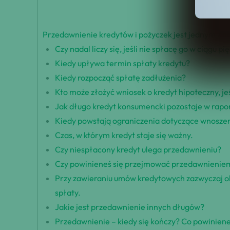
Przedawnienie kredytów i pożyczek jest jednym z
Czy nadal liczy się, jeśli nie spłacę go w ciągu pię
Kiedy upływa termin spłaty kredytu?
Kiedy rozpocząć spłatę zadłużenia?
Kto może złożyć wniosek o kredyt hipoteczny, j
Jak długo kredyt konsumencki pozostaje w rap
Kiedy powstają ograniczenia dotyczące wnoszen
Czas, w którym kredyt staje się ważny.
Czy niespłacony kredyt ulega przedawnieniu?
Czy powinieneś się przejmować przedawnienie
Przy zawieraniu umów kredytowych zazwyczaj ok
spłaty.
Jakie jest przedawnienie innych długów?
Przedawnienie – kiedy się kończy? Co powinien