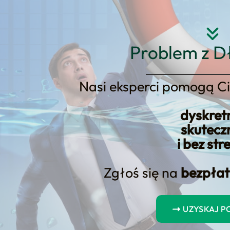
Strona główna
O nas
Usłu
Problem z D
Nasi eksperci pomogą Ci
ów i pożyczek jest jednym z n
dyskret
konsumentów.
skutecz
i bez str
Zgłoś się na
bezpłat
UZYSKAJ 