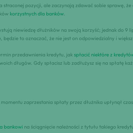
 straconej pozycji, ale zaczynają zdawać sobie sprawę, że
oków
korzystnych dla banków
.
tują niewiedzę dłużników na swoją korzyść; jednak do 9 lip
e, będzie to oznaczać, że nie jest on odpowiedzialny i więk
termin przedawnienia kredytu, jak
spłacić niektóre z kredytó
oich długów. Gdy spłacisz lub zadłużysz się na spłatę ka
momentu zaprzestania spłaty przez dłużnika upłynął czas i
a bankowi
na ściągnięcie należności z tytułu takiego kredyt