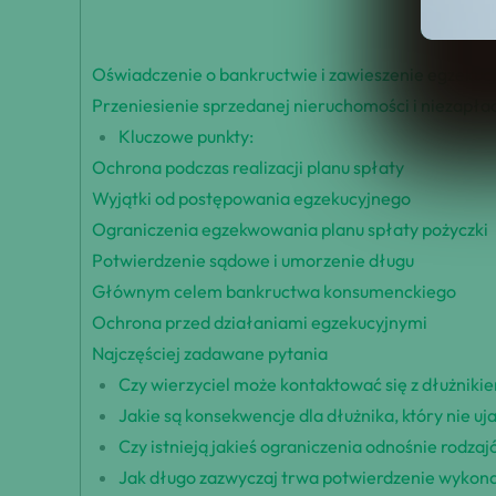
Oświadczenie o bankructwie i zawieszenie egzekucj
Przeniesienie sprzedanej nieruchomości i niezapł
Kluczowe punkty:
Ochrona podczas realizacji planu spłaty
Wyjątki od postępowania egzekucyjnego
Ograniczenia egzekwowania planu spłaty pożyczki
Potwierdzenie sądowe i umorzenie długu
Głównym celem bankructwa konsumenckiego
Ochrona przed działaniami egzekucyjnymi
Najczęściej zadawane pytania
Czy wierzyciel może kontaktować się z dłużni
Jakie są konsekwencje dla dłużnika, który nie u
Czy istnieją jakieś ograniczenia odnośnie rodza
Jak długo zazwyczaj trwa potwierdzenie wykona