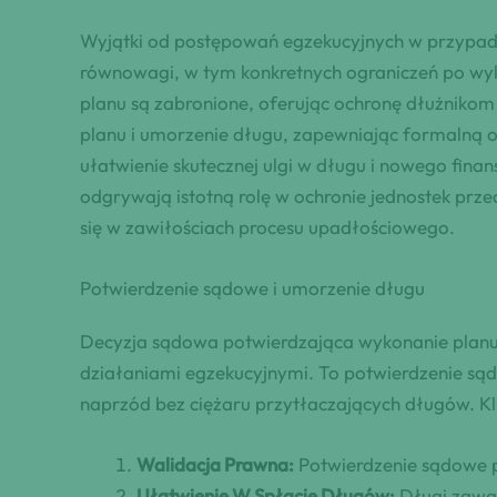
Wyjątki od postępowań egzekucyjnych w przypadka
równowagi, w tym konkretnych ograniczeń po wyk
planu są zabronione, oferując ochronę dłużnikom 
planu i umorzenie długu, zapewniając formalną 
ułatwienie skutecznej ulgi w długu i nowego fina
odgrywają istotną rolę w ochronie jednostek prze
się w zawiłościach procesu upadłościowego.
Potwierdzenie sądowe i umorzenie długu
Decyzja sądowa potwierdzająca wykonanie planu 
działaniami egzekucyjnymi. To potwierdzenie sąd
naprzód bez ciężaru przytłaczających długów. Kl
Walidacja Prawna:
Potwierdzenie sądowe p
Ułatwienie W Spłacie Długów:
Długi zawar