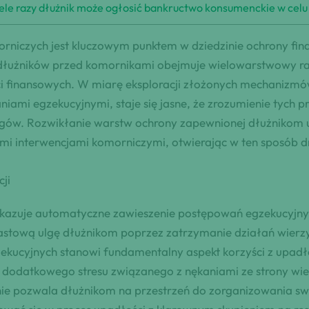
 wiele razy dłużnik może ogłosić bankructwo konsumenckie w celu
orniczych jest kluczowym punktem w dziedzinie ochrony fin
dłużników przed komornikami obejmuje wielowarstwowy r
ości finansowych. W miarę eksploracji złożonych mechaniz
ami egzekucyjnymi, staje się jasne, że zrozumienie tych pr
gów. Rozwikłanie warstw ochrony zapewnionej dłużnikom uj
ymi interwencjami komorniczymi, otwierając w ten sposób 
ji
kazuje automatyczne zawieszenie postępowań egzekucyjnyc
astową ulgę dłużnikom poprzez zatrzymanie działań wierzy
ekucyjnych stanowi fundamentalny aspekt korzyści z upadło
odatkowego stresu związanego z nękaniami ze strony wierz
ie pozwala dłużnikom na przestrzeń do zorganizowania swo