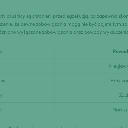
łaty dłużnicy są chronieni przed egzekucją, co zapewnia sko
ważenie, że pewne zobowiązania mogą nie być objęte tym z
 wyróżniono wyłączone zobowiązania oraz powody wykluczenia
a
Powody
Nieujawn
wny
Brak zg
y
Zac
a
Narusz