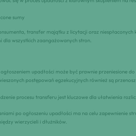
ażować się w proces upadłości z klarownym skupieniem na re
łacone sumy
umenta, transfer majątku z licytacji oraz niespłaconych 
 dla wszystkich zaangażowanych stron.
ed ogłoszeniem upadłości może być prawnie przeniesione d
awieszonych postępowań egzekucyjnych również są przenos
enie procesu transferu jest kluczowe dla ułatwienia rozlic
niami po ogłoszeniu upadłości ma na celu zapewnienie str
dzy wierzycieli i dłużników.