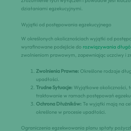
Zrozumienie tych wyłączeń i powodów jest klucz
działaniami egzekucyjnymi.
Wyjątki od postępowania egzekucyjnego
W określonych okolicznościach wyjątki od post
wyrafinowane podejście do
rozwiązywania długów
zwolnieniom prawowym, zapewniając uczciwy i z
Zwolnienia Prawne:
Określone rodzaje dłu
upadłości.
Trudne Sytuacje:
Wyjątkowe okoliczności, t
traktowanie w ramach postępowań egzeku
Ochrona Dłużników:
Te wyjątki mają na c
określone w procesie upadłości.
Ograniczenia egzekwowania planu spłaty pożycz