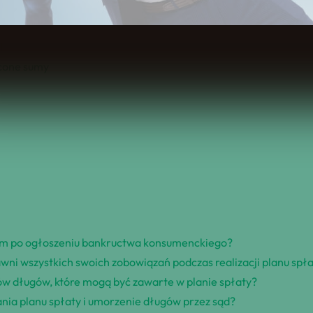
Spis Treści
i
acone sumy
kiem po ogłoszeniu bankructwa konsumenckiego?
jawni wszystkich swoich zobowiązań podczas realizacji planu spł
jów długów, które mogą być zawarte w planie spłaty?
nia planu spłaty i umorzenie długów przez sąd?