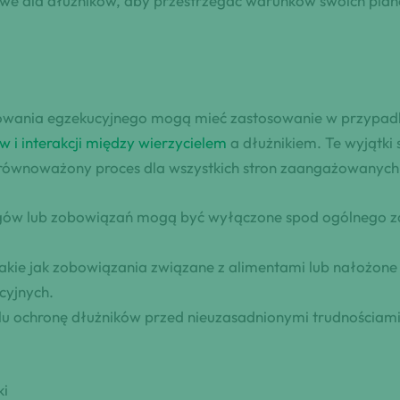
owe dla dłużników, aby przestrzegać warunków swoich plan
ępowania egzekucyjnego mogą mieć zastosowanie w przypad
 i interakcji między wierzycielem
a dłużnikiem. Te wyjątki 
równoważony proces dla wszystkich stron zaangażowanych.
gów lub zobowiązań mogą być wyłączone spod ogólnego z
akie jak zobowiązania związane z alimentami lub nałożone
cyjnych.
elu ochronę dłużników przed nieuzasadnionymi trudnościam
ki