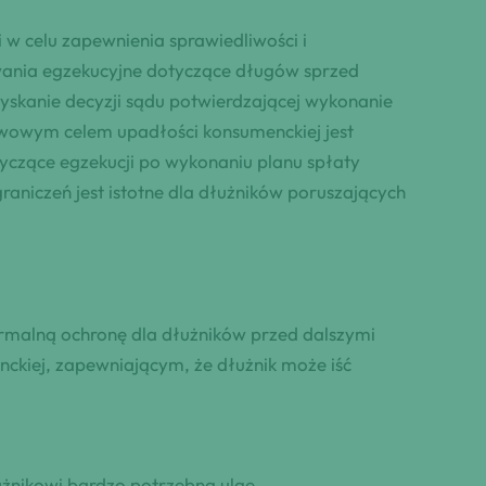
w celu zapewnienia sprawiedliwości i
wania egzekucyjne dotyczące długów sprzed
zyskanie decyzji sądu potwierdzającej wykonanie
awowym celem upadłości konsumenckiej jest
tyczące egzekucji po wykonaniu planu spłaty
raniczeń jest istotne dla dłużników poruszających
rmalną ochronę dla dłużników przed dalszymi
ckiej, zapewniającym, że dłużnik może iść
użnikowi bardzo potrzebną ulgę.