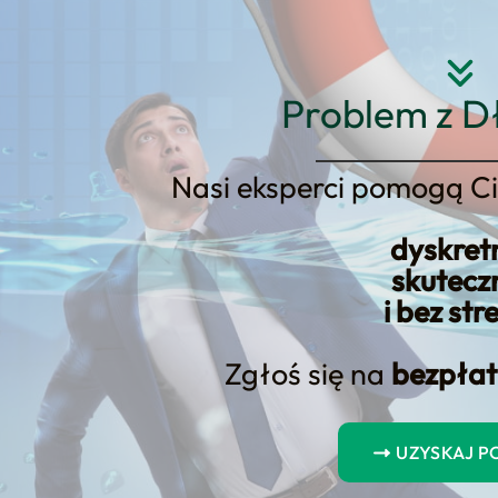
Strona główna
O nas
Usłu
Problem z D
Nasi eksperci pomogą Ci
dyskret
nsumenckiej: Ochrona dłużnikó
skutecz
i bez str
Zgłoś się na
bezpłat
UZYSKAJ 