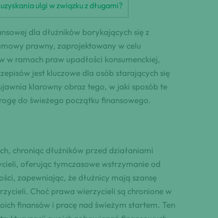
 uzyskania ulgi w związku z długami?
ansowej dla dłużników borykających się z
amowy prawny, zaprojektowany w celu
mów w ramach praw upadłości konsumenckiej,
zepisów jest kluczowe dla osób starających się
awnia klarowny obraz tego, w jaki sposób te
drogę do świeżego początku finansowego.
h, chroniąc dłużników przed działaniami
cieli, oferując tymczasowe wstrzymanie od
ści, zapewniając, że dłużnicy mają szansę
ycieli. Choć prawa wierzycieli są chronione w
ich finansów i pracę nad świeżym startem. Ten