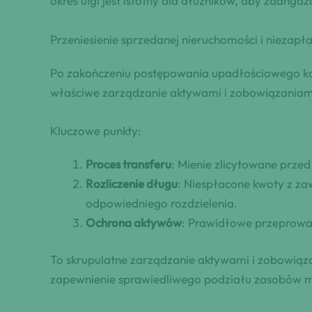
okres ulgi jest istotny dla dłużników, aby zaang
Przeniesienie sprzedanej nieruchomości i niezap
Po zakończeniu postępowania upadłościowego kons
właściwe zarządzanie aktywami i zobowiązaniami
Kluczowe punkty:
Proces transferu
: Mienie zlicytowane prz
Rozliczenie długu
: Niespłacone kwoty z z
odpowiedniego rozdzielenia.
Ochrona aktywów
: Prawidłowe przeprowadz
To skrupulatne zarządzanie aktywami i zobowiąza
zapewnienie sprawiedliwego podziału zasobów mię