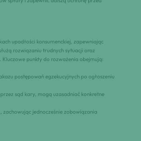
ów spłaty i zapewnić dalszą ochronę przed
kach upadłości konsumenckiej, zapewniając
służą rozwiązaniu trudnych sytuacji oraz
 Kluczowe punkty do rozważenia obejmują:
akazu postępowań egzekucyjnych po ogłoszeniu
 przez sąd kary, mogą uzasadniać konkretne
i, zachowując jednocześnie zobowiązania