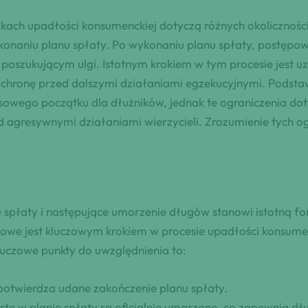
ch upadłości konsumenckiej dotyczą różnych okoliczności 
onaniu planu spłaty. Po wykonaniu planu spłaty, postępo
poszukującym ulgi. Istotnym krokiem w tym procesie jest u
ochronę przed dalszymi działaniami egzekucyjnymi. Podst
nsowego początku dla dłużników, jednak te ograniczenia do
d agresywnymi działaniami wierzycieli. Zrozumienie tych og
spłaty i następujące umorzenie długów stanowi istotną fo
owe jest kluczowym krokiem w procesie upadłości konsumen
uczowe punkty do uwzględnienia to:
otwierdza udane zakończenie planu spłaty.
te w planie spłaty są oficjalnie umarzane, co zapewnia dł