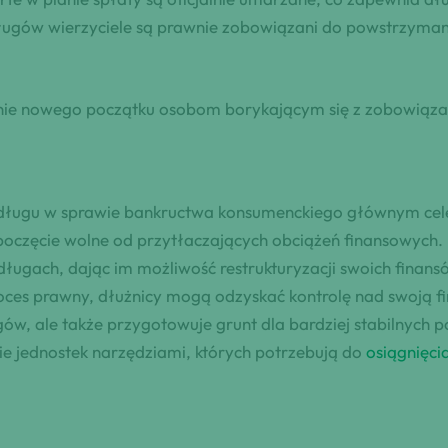
ugów wierzyciele są prawnie zobowiązani do powstrzymani
nie nowego początku osobom borykającym się z zobowiąza
a długu w sprawie bankructwa konsumenckiego głównym cele
zpoczęcie wolne od przytłaczających obciążeń finansowych
 długach, dając im możliwość restrukturyzacji swoich fina
es prawny, dłużnicy mogą odzyskać kontrolę nad swoją fin
gów, ale także przygotowuje grunt dla bardziej stabilnyc
e jednostek narzędziami, których potrzebują do
osiągnięci