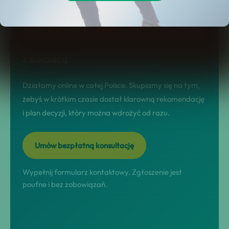
stronie dostajesz jasny model
współpracy, realne scenariusze
działania i szybkie przejście do kontaktu
z doradcą.
Działamy online w całej Polsce. Skupiamy się na tym,
żebyś w krótkim czasie dostał klarowną rekomendację
i plan decyzji, który można wdrożyć od razu.
Umów bezpłatną konsultację
Wypełnij formularz kontaktowy. Zgłoszenie jest
poufne i bez zobowiązań.