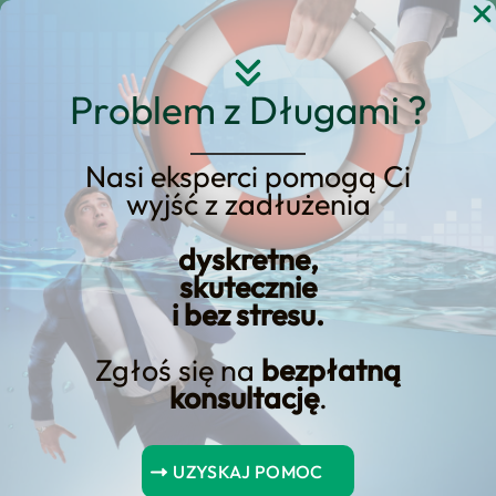
Przejdź
do
treści
Problem z Długami ?
Nasi eksperci pomogą Ci
wyjść z zadłużenia
KREDYT123.PL – OFERTA SPRZEDAŻOWA
dyskretne,
Pożyczka W Domu
skutecznie
i bez stresu.
Klienta
Zgłoś się na
bezpłatną
Jeśli rozważasz pożyczka w domu
konsultację
.
klienta, potrzebujesz konkretnej oferty
sprzedażowej, a nie ogólników. Na tej
UZYSKAJ POMOC